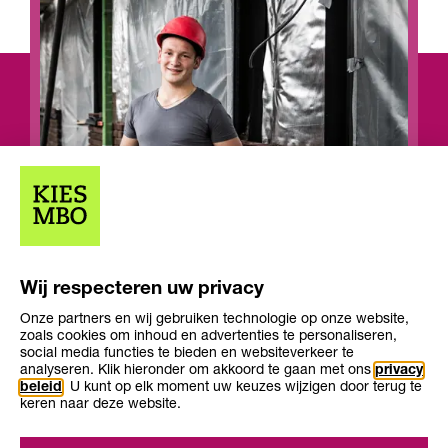
Wij respecteren uw privacy
Onze partners en wij gebruiken technologie op onze website,
Opleiding
Opleiding
zoals cookies om inhoud en advertenties te personaliseren,
Niveau 3
2-3 jaar
niveau
duur
social media functies te bieden en websiteverkeer te
Leerweg
bol, bbl
analyseren. Klik hieronder om akkoord te gaan met ons
privacy
beleid
. U kunt op elk moment uw keuzes wijzigen door terug te
keren naar deze website.