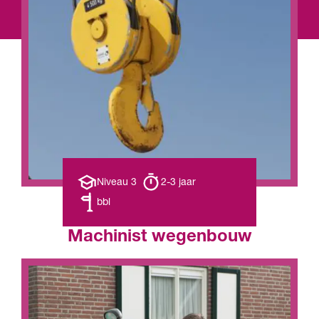
Opleiding
Opleiding
Niveau 3
2-3 jaar
niveau
duur
Leerweg
bbl
Machinist wegenbouw