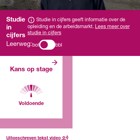
Studie
Studie in cijfers geeft informatie over de
opleiding en de arbeidsmarkt.
Lees meer over
in
studie in cijfers
cijfers
Leerweg:
bol
bbl
Er zijn genoeg
Kans op stage
stageplaatsen.
Voor deze opleiding, in dit
jaar
Voldoende
Lees meer over de
toekomst
Uitgeschreven tekst video