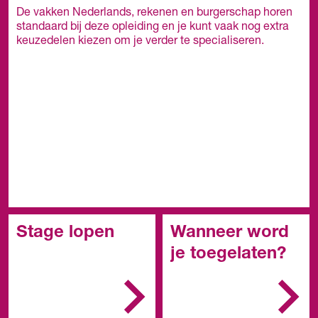
De vakken Nederlands, rekenen en burgerschap horen
standaard bij deze opleiding en je kunt vaak nog extra
keuzedelen kiezen om je verder te specialiseren.
Stage lopen
Wanneer word
je toegelaten?
In het mbo is de stage
een belangrijk onderdeel
In het algemeen kun je
van de opleiding. Je
de opleiding starten met:
stage doe je bij een
erkend leerbedrijf. Zo'n