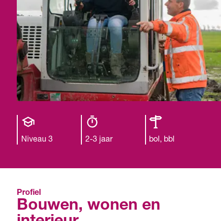
Opleiding
Opleiding
Leerweg
niveau
duur
Niveau 3
2-3 jaar
bol, bbl
Profiel
Bouwen, wonen en