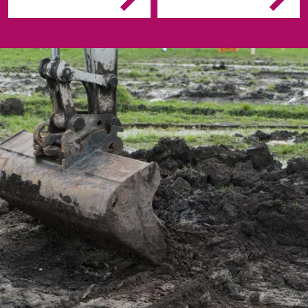
de werkplek voor
agrarische bedrijven of
Je maakt de machine
loon- en
klaar voor gebruik
verhuurbedrijven.
Je verplaatst je
machine (van een
vrachtwagen) naar de
werkplek
Je graaft en verplaatst
grond
Als er iets met de
machine is, dan kan
je storingen verhelpen
en reparaties
uitvoeren.