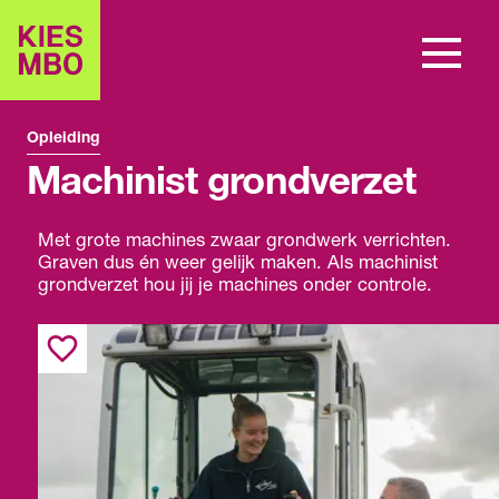
Opleiding
Machinist grondverzet
Met grote machines zwaar grondwerk verrichten.
Graven dus én weer gelijk maken. Als machinist
grondverzet hou jij je machines onder controle.