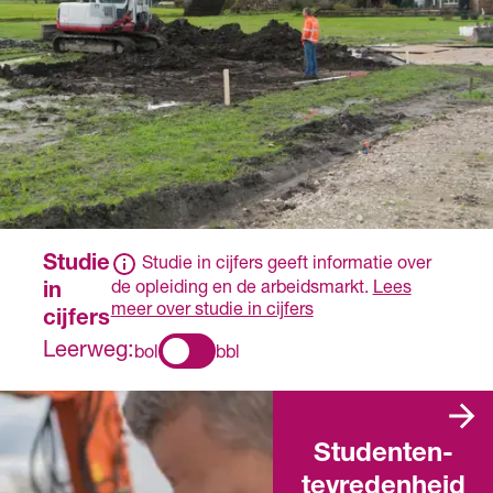
stellen of wiskunde of
natuur- en scheikunde
onderdeel waren van
het eindexamen.
Studie
Studie in cijfers geeft informatie over
de opleiding en de arbeidsmarkt.
Lees
in
meer over studie in cijfers
cijfers
Leerweg:
bol
bbl
Studenten­
tevredenheid