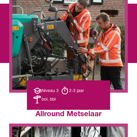
Opleiding
Opleiding
Niveau 3
2-3 jaar
niveau
duur
Leerweg
bol, bbl
Allround Metselaar