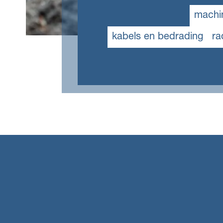
machin
kabels en bedrading
ra