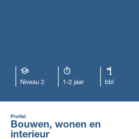
Opleiding
Opleiding
Leerweg
niveau
duur
Niveau 2
1-2 jaar
bbl
Profiel
Bouwen, wonen en
interieur