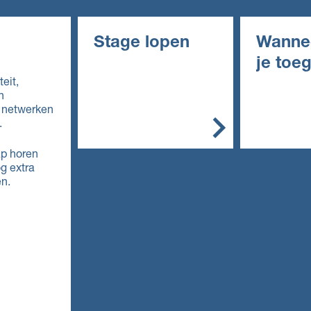
Stage lopen
Wanne
je toe
In het mbo is de stage
eit,
een belangrijk onderdeel
n
In het alg
van de opleiding. Je
e netwerken
de opleidin
stage doe je bij een
.
erkend leerbedrijf. Zo'n
Vmbo: 
leerbedrijf biedt
ap horen
in de
deskundige begeleiding
og extra
basisbe
en de werkplek is veilig.
en.
e,
kaderbe
Doe je een bol-
e, gem
opleiding, dan ga je
theoret
overdag naar school. Je
(mavo)
loopt één of meer stages
Mbo: e
van een paar weken of
van de
maanden.
entreeo
Havo e
Doe je een bbl-
overga