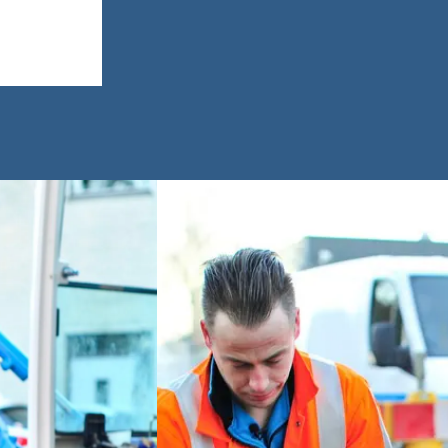
opleiding, dan werk je
leerjaar
vier dagen en ga je één
leerjaar
dag per week naar
Een and
school. Meestal heb je
bewijss
een
overhei
arbeidsovereenkomst
erkend 
met het erkende
een min
leerbedrijf en krijg je
regeling
salaris.