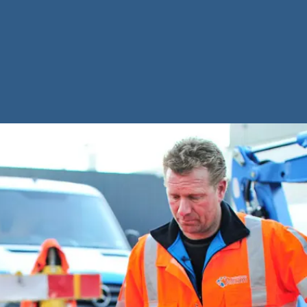
 3 naar
 4
er diploma of
tuk dat de
d heeft
op basis van
isteriële
.