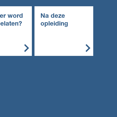
er word
Na deze
gelaten?
opleiding
emeen kun je
Met deze opleiding kun
g starten met:
je doorstromen naar een
niveau 3 opleiding.
een diploma
roepsgericht
roepsgericht
engde of
ische leerweg
en diploma
pleiding
n vwo: een
ngsbewijs van