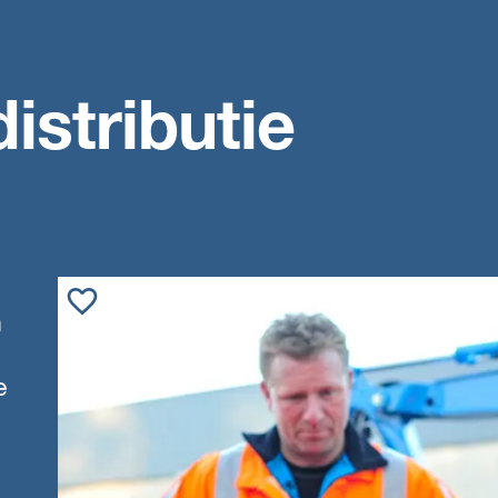
istributie
n
e