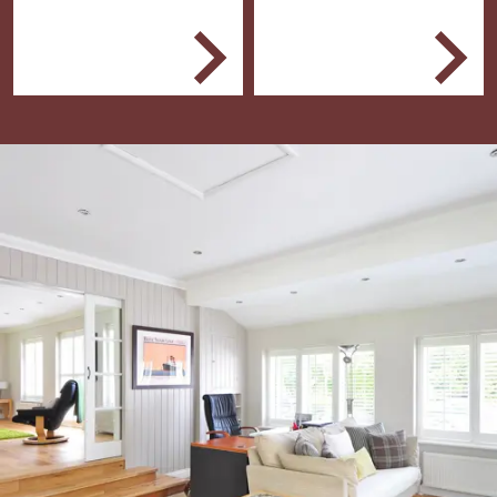
Een woninginrichting-,
Je bereidt de
woningstofferingsbedrijf
werkvloer voor en legt
of specialistische
de ondervloer aan
woonwinkels.
Je legt
vloerbedekking op
vloeren en trappen
Je plaatst
raambekleding en
zonwering
Je levert het werk op
en ruimt je spullen
weer op.