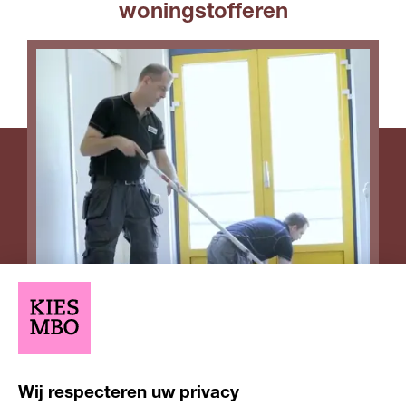
woningstofferen
Opleiding
Opleiding
Niveau 3
2-3 jaar
Wij respecteren uw privacy
niveau
duur
Leerweg