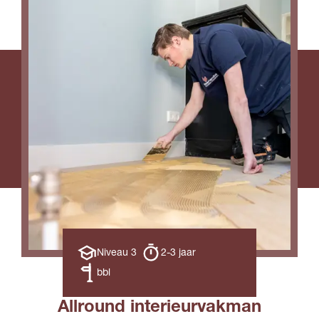
Opleiding
Opleiding
Niveau 3
2-3 jaar
niveau
duur
Leerweg
bbl
Allround interieurvakman