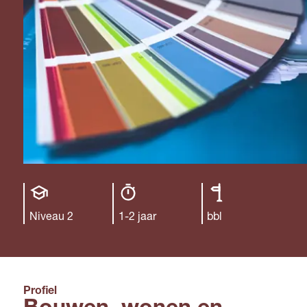
Opleiding
Opleiding
Leerweg
niveau
duur
Niveau 2
1-2 jaar
bbl
Profiel