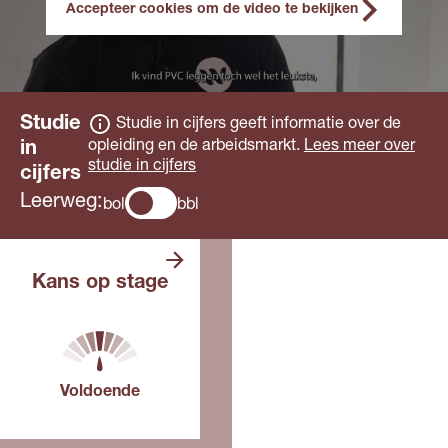
Accepteer cookies om de video te bekijken
Studie
Studie in cijfers geeft informatie over de
opleiding en de arbeidsmarkt.
Lees meer over
in
studie in cijfers
cijfers
Leerweg:
bol
bbl
Er zijn genoeg
Kans op stage
stageplaatsen.
Voor deze opleiding, in dit
jaar
Voldoende
Lees meer over de
toekomst