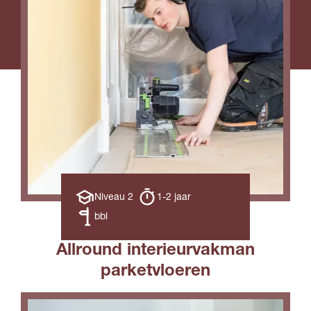
Opleiding
Opleiding
Niveau 2
1-2 jaar
niveau
duur
Leerweg
bbl
Allround interieurvakman
parketvloeren