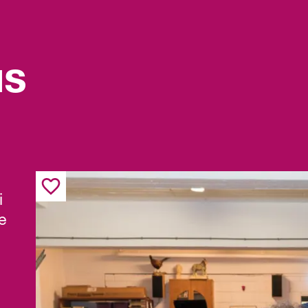
us
i
e