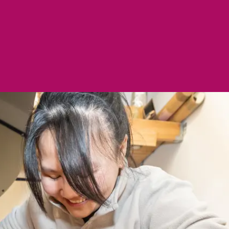
 4
er diploma of
tuk dat de
d heeft
op basis van
isteriële
.