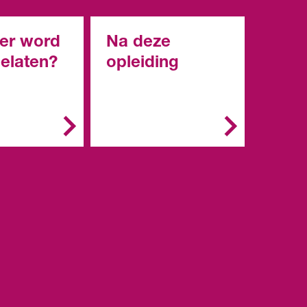
er word
Na deze
gelaten?
opleiding
emeen kun je
Met deze opleiding kun
g starten met:
je doorstromen naar het
HBO.
een diploma
roepsgericht
engde of
ische leerweg
n diploma in
roepsopleidin
niveau 2)
n vwo: een
ngsbewijs van
 3 naar