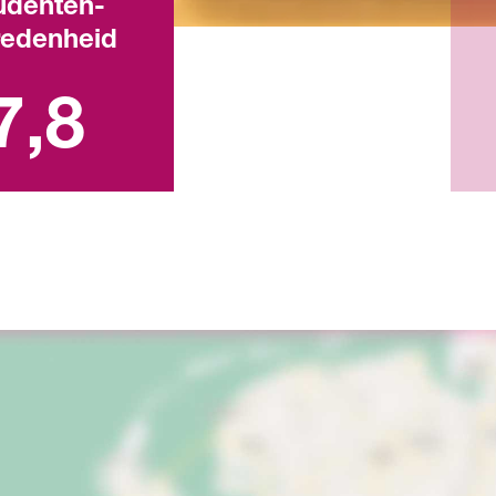
udenten­
redenheid
ijk rapportcijfer
7,8