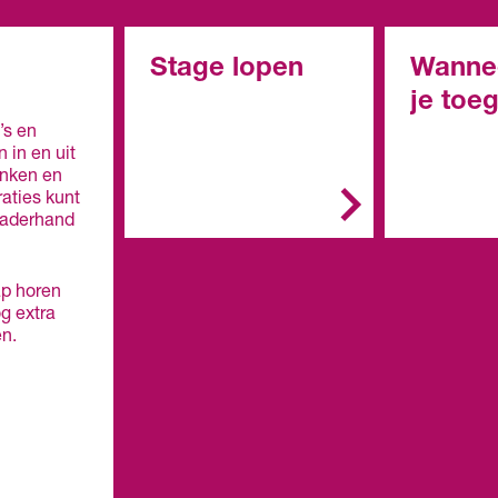
Stage lopen
Wanne
je toe
In het mbo is de stage
’s en
een belangrijk onderdeel
 in en uit
In het alg
van de opleiding. Je
lanken en
de opleidin
stage doe je bij een
aties kunt
erkend leerbedrijf. Zo'n
 naderhand
Vmbo: 
leerbedrijf biedt
in de
deskundige begeleiding
kaderbe
en de werkplek is veilig.
ap horen
e, gem
og extra
theoret
Doe je een bol-
en.
(mavo)
opleiding, dan ga je
Mbo: ee
overdag naar school. Je
de
loopt één of meer stages
basisbe
van een paar weken of
g (mbo 
maanden.
Havo e
overga
Doe je een bbl-
leerjaar