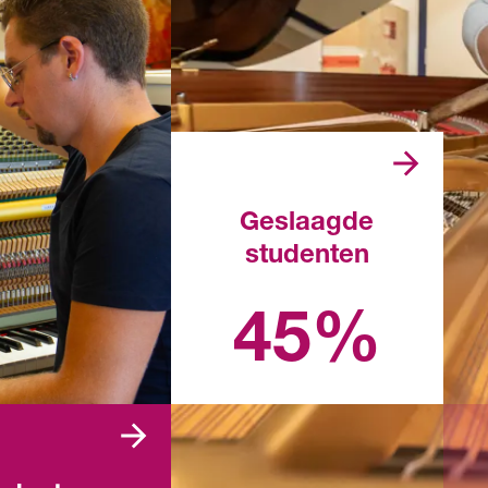
Geslaagde
studenten
Landelijk percentage in het
afgelopen schooljaar
45%