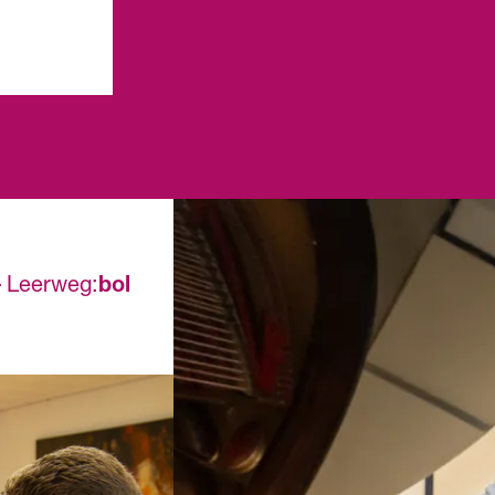
opleiding, dan werk je
leerjaar
vier dagen en ga je één
Een and
dag per week naar
bewijss
school. Meestal heb je
overhei
een
erkend 
arbeidsovereenkomst
een min
met het erkende
regeling
leerbedrijf en krijg je
salaris.
.
Leerweg:
bol