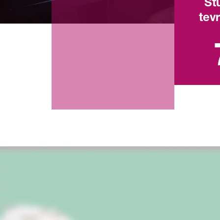
St
tev
Landel