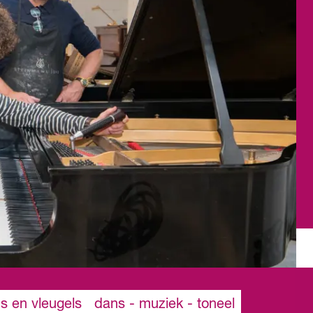
's en vleugels
dans - muziek - toneel