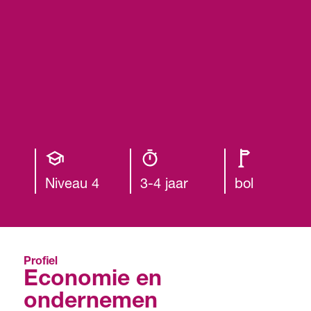
Opleiding
Opleiding
Leerweg
niveau
duur
Niveau 4
3-4 jaar
bol
Profiel
Economie en
ondernemen