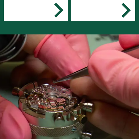
Een reparatieatelier van
Je repareert en
een importeur, een
onderhoudt
zelfstandig gevestigde
uurwerken
uurwerktechnicus,
Je ontwerpt en
restaurateur of juwelier.
ontwikkelt
uurwerkonderdelen
Je ontwikkelt een
concept
Je promoot de
onderneming
Je adviseert klanten
Je voert de financiële
administratie uit.