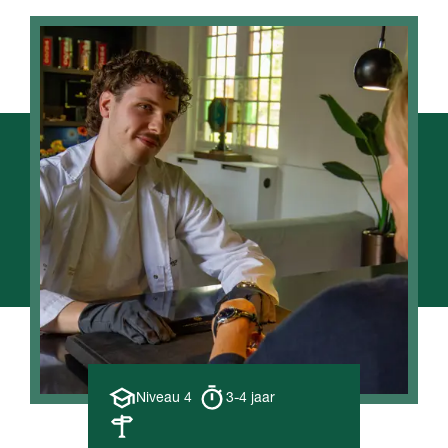
Opleiding
Opleiding
Niveau 4
3-4 jaar
niveau
duur
Leerweg