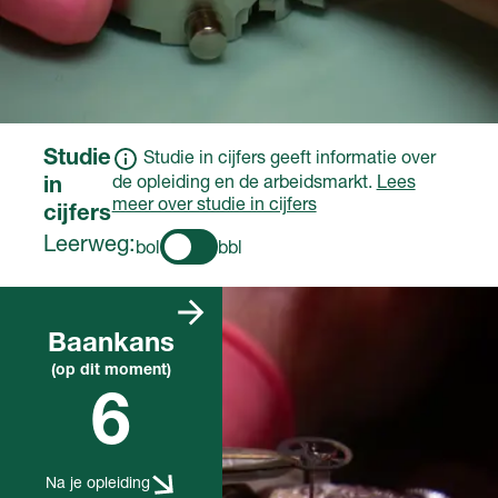
Studie
Studie in cijfers geeft informatie over
de opleiding en de arbeidsmarkt.
Lees
in
meer over studie in cijfers
cijfers
Leerweg:
bol
bbl
Er zijn genoeg
vacatures die
Baankans
passen bij deze
(op dit moment)
opleiding. De
6
komende jaren
wordt dat
moeilijker.
Sommigen
Na je opleiding
beginnen een