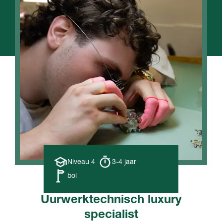
Opleiding
Opleiding
Niveau 4
3-4 jaar
niveau
duur
Leerweg
bol
Uurwerktechnisch luxury
specialist