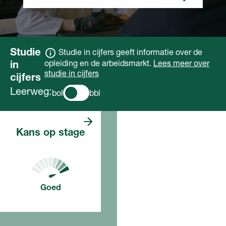
Studie
Studie in cijfers geeft informatie over de
opleiding en de arbeidsmarkt.
Lees meer over
in
studie in cijfers
cijfers
Leerweg:
bol
bbl
Er zijn veel
Kans op stage
stageplaatsen. De
verwachting is dat
je makkelijk een
stage vindt. Deze
opleiding wordt op
één school
Goed
gegeven.
Stageplaatsen
worden in het hele
land aangeboden.