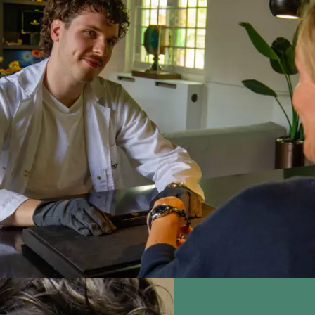
overgangsbewijs van
naar school. Meestal heb
leerjaar 3 naar
je een
leerjaar 4
arbeidsovereenkomst
Een ander diploma of
met het erkende
bewijsstuk dat de
leerbedrijf en krijg je
overheid heeft erkend
salaris.
op basis van een
ministeriële regeling.