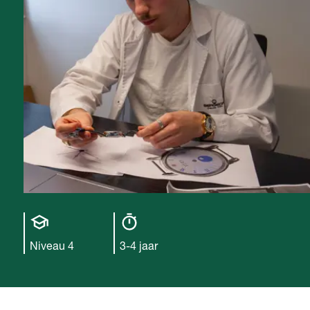
Opleiding
Opleiding
niveau
duur
Niveau 4
3-4 jaar