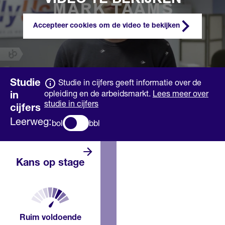
Accepteer cookies om de video te bekijken
Studie
Studie in cijfers geeft informatie over de
opleiding en de arbeidsmarkt.
Lees meer over
in
studie in cijfers
cijfers
Leerweg:
bol
bbl
Er zijn meer
Kans op stage
dan genoeg
stageplaatsen. De
verwachting is dat
je vrij makkelijk
een stage vindt.
Ruim voldoende