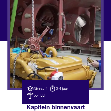
Opleiding
Opleiding
Niveau 4
3-4 jaar
niveau
duur
Leerweg
bol, bbl
Kapitein binnenvaart