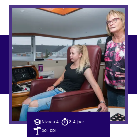
Opleiding
Opleiding
Niveau 4
3-4 jaar
niveau
duur
Leerweg
bol, bbl