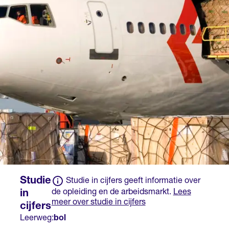
met het erkende
bewijsstuk dat de
leerbedrijf en krijg je
overheid heeft erkend
salaris.
op basis van een
ministeriële regeling.
Studie
Studie in cijfers geeft informatie over
de opleiding en de arbeidsmarkt.
Lees
in
meer over studie in cijfers
cijfers
Leerweg:
bol