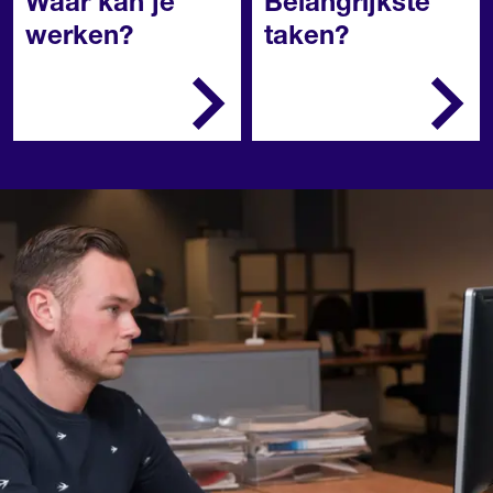
Waar kan je
Belangrijkste
werken?
taken?
Luchtvrachtagenten,
Je voert
luchtvaartmaatschappije
verkoopgesprekken
n en pakketbedrijven.
met klanten, werkt
orders uit en stelt
contracten op
Je begeleidt
medewerkers
Je maakt planningen
Je zorgt voor de
nodige documenten
Je bewaakt de
voortgang en de
kwaliteit
Je zoekt oplossingen
voor afwijkende
ladingen.