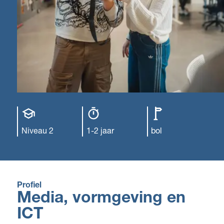
Opleiding
Opleiding
Leerweg
niveau
duur
Niveau 2
1-2 jaar
bol
Profiel
Media, vormgeving en
ICT