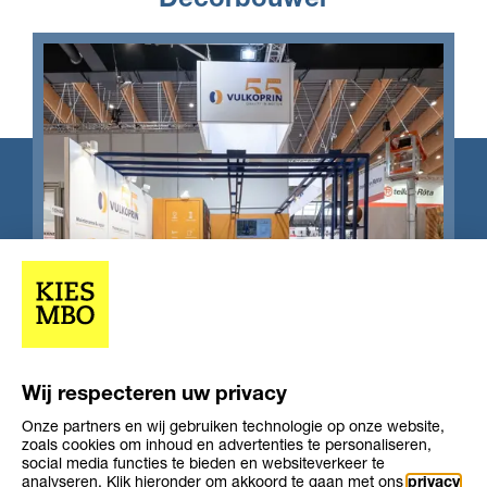
Decorbouwer
Wij respecteren uw privacy
Onze partners en wij gebruiken technologie op onze website,
Opleiding
Opleiding
zoals cookies om inhoud en advertenties te personaliseren,
Niveau 2
1-2 jaar
niveau
duur
social media functies te bieden en websiteverkeer te
Leerweg
bol
analyseren. Klik hieronder om akkoord te gaan met ons
privacy