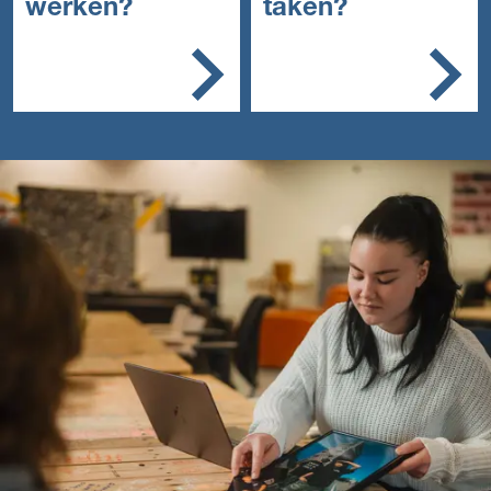
werken?
taken?
In de studio van een
Je verzamelt, verzorgt
fotograaf of een winkel
en bedient de
voor fotografie- en video-
apparatuur
artikelen.
Je fotografeert,
selecteert en bewerkt
foto’s
Je adviseert klanten
en verkoopt (als je in
een winkel werkt)
Je assisteert de
fotograaf en beheert
het archief
Je controleert en
onderhoudt
materialen en
apparatuur.