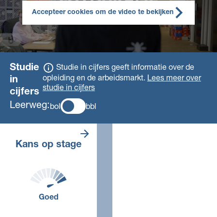
Accepteer cookies om de video te bekijken
Studie
Studie in cijfers geeft informatie over de
opleiding en de arbeidsmarkt.
Lees meer over
in
studie in cijfers
cijfers
Leerweg:
bol
bbl
Er zijn veel
Kans op stage
stageplaatsen. De
verwachting is dat
je makkelijk een
stage vindt.
Goed
Voor deze opleiding, in dit