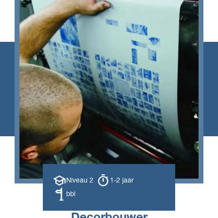
Opleiding
Opleiding
Niveau 2
1-2 jaar
niveau
duur
Leerweg
bbl