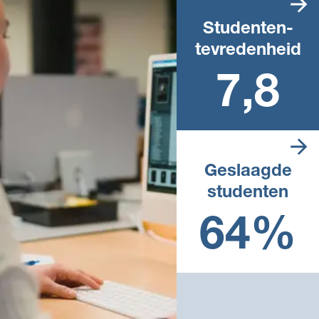
Studenten­
tevredenheid
Landelijk rapportcijfer
7,8
Geslaagde
studenten
Landelijk percentage in het
afgelopen schooljaar
64%