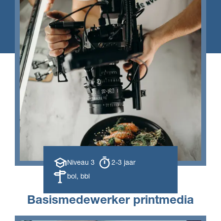
Opleiding
Opleiding
Niveau 3
2-3 jaar
niveau
duur
Leerweg
bol, bbl
Basismedewerker printmedia