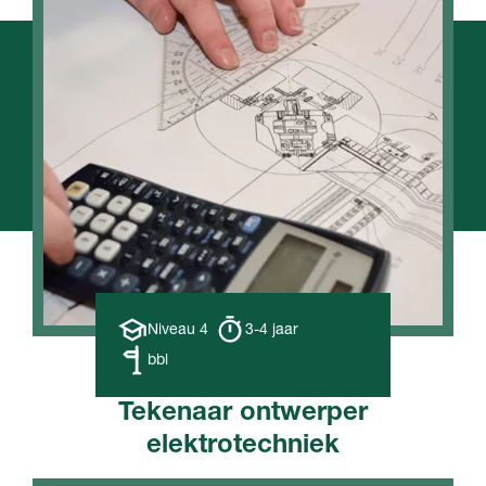
Opleiding
Opleiding
Niveau 4
3-4 jaar
niveau
duur
Leerweg
bbl
Tekenaar ontwerper
elektrotechniek