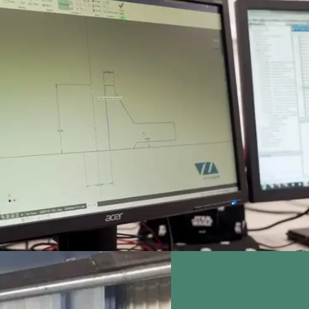
je een
bewijsstuk dat de
arbeidsovereenkomst
overheid heeft erkend
met het erkende
op basis van een
leerbedrijf en krijg je
ministeriële regeling.
salaris.
Voor deze opleiding
kan een school
aanvullende eisen
stellen of wiskunde of
natuur- en scheikunde
onderdeel waren van
het eindexamen.