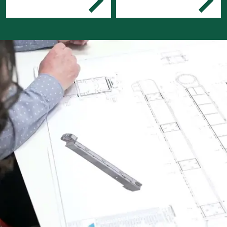
informatie voor het
werkvoorbereiding bij een
tekenen van
projectenbureau,
technische producten
installatiebedrijf,
en installaties
adviesbureau,
Je maakt tekeningen
carrosseriebouwer of een
en
gebouwbeheerder.
materiaaloverzichten
Je ondersteunt bij de
voorbereiding van de
productie van
technische
producten.