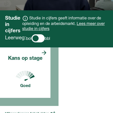
Studie
Studie in cijfers geeft informatie over de
opleiding en de arbeidsmarkt.
Lees meer over
in
studie in cijfers
cijfers
Leerweg:
bol
bbl
Er zijn veel
Kans op stage
stageplaatsen. De
verwachting is dat
je makkelijk een
stage vindt.
Goed
Voor deze opleiding, in dit
jaar
Lees meer over de
toekomst