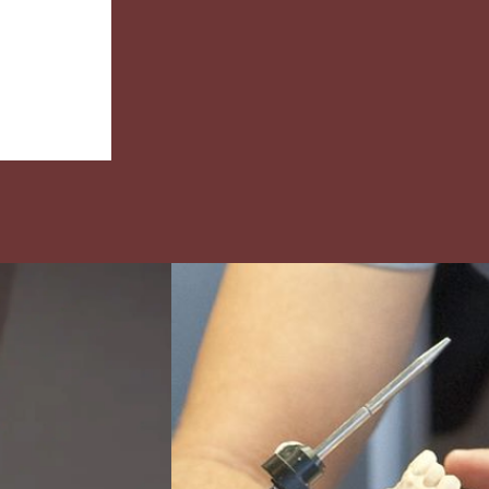
maanden.
entreeo
Havo e
Doe je een bbl-
overga
opleiding, dan werk je
leerjaar
vier dagen en ga je één
leerjaar
dag per week naar
Een and
school. Meestal heb je
bewijss
een
overhei
arbeidsovereenkomst
erkend 
met het erkende
een min
leerbedrijf en krijg je
regeling
salaris.