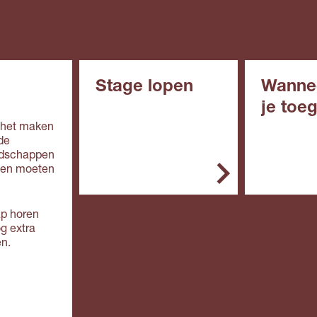
Stage lopen
Wanne
je toe
In het mbo is de stage
r het maken
een belangrijk onderdeel
de
In het alg
van de opleiding. Je
eedschappen
de opleidin
stage doe je bij een
men moeten
erkend leerbedrijf. Zo'n
Vmbo: 
leerbedrijf biedt
in de
deskundige begeleiding
ap horen
basisbe
en de werkplek is veilig.
og extra
e,
en.
kaderbe
Doe je een bol-
e, gem
opleiding, dan ga je
theoret
overdag naar school. Je
(mavo)
loopt één of meer stages
Mbo: e
van een paar weken of
van de