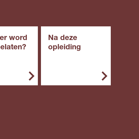
er word
Na deze
gelaten?
opleiding
emeen kun je
Met deze opleiding kun
g starten met:
je doorstromen naar een
niveau 4 opleiding.
een diploma
roepsgericht
roepsgericht
engde of
ische leerweg
en diploma