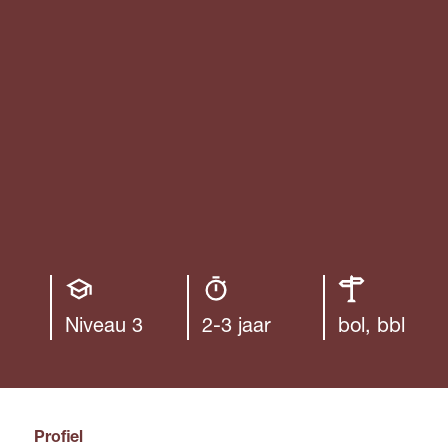
Opleiding
Opleiding
Leerweg
niveau
duur
Niveau 3
2-3 jaar
bol, bbl
Profiel