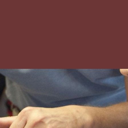
pleiding
n vwo: een
ngsbewijs van
 3 naar
 4
er diploma of
tuk dat de
d heeft
op basis van
isteriële
.