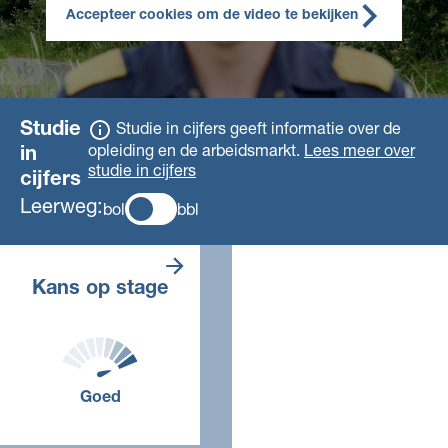
Accepteer cookies om de video te bekijken
Studie
Studie in cijfers geeft informatie over de
opleiding en de arbeidsmarkt.
Lees meer over
in
studie in cijfers
cijfers
Leerweg:
bol
bbl
Er zijn veel
Kans op stage
stageplaatsen. De
verwachting is dat
je makkelijk een
stage vindt. Ben je
aangenomen voor
deze opleiding?
Goed
Dan krijg je zéker
een stageplaats bij