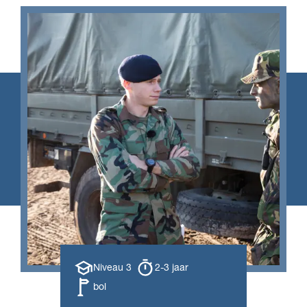
Opleiding
Opleiding
Niveau 3
2-3 jaar
niveau
duur
Leerweg
bol