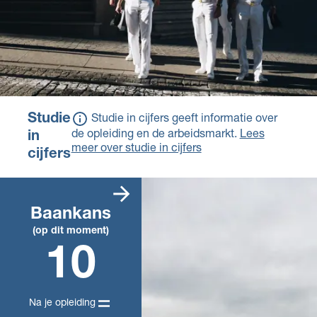
Studie
Studie in cijfers geeft informatie over
de opleiding en de arbeidsmarkt.
Lees
in
meer over studie in cijfers
cijfers
Er zijn heel veel
vacatures die
Baankans
passen bij deze
(op dit moment)
opleiding. Daarom
10
kun je heel
makkelijk een baan
vinden die bij je
opleiding past. De
Na je opleiding
komende jaren