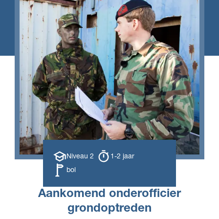
Opleiding
Opleiding
Niveau 2
1-2 jaar
niveau
duur
Leerweg
bol
Aankomend onderofficier
grondoptreden