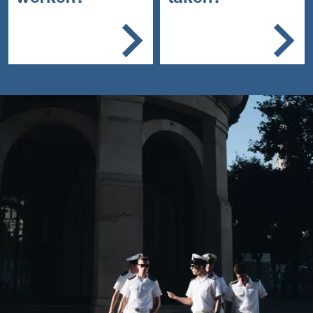
De operationele dienst
Zorgt voor uitrusting
(OD) bij de Koninklijke
en materiaal
Marine. Binnen deze
Je traint en
dienst aan boord van een
onderhoudt de
Marineschip.
inzetbaarheid
Je verblijft en oefent
op een militaire
locatie
Je treedt op bij
incidenten en
calamiteiten
Je voert
beveiligingstaken uit
Je voert nautische en
algemene
scheepstaken uit.