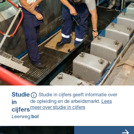
salaris.
Aanvullende eisen:
Voor deze opleiding
moet je een Verklaring
Omtrent Gedrag
(VOG) hebben
Voor deze opleiding
kan een school
aanvullende eisen
stellen op het gebied
van fysieke
(lichamelijke) en
psychische
(geestelijke)
geschiktheid.
Studie
Studie in cijfers geeft informatie over
de opleiding en de arbeidsmarkt.
Lees
in
meer over studie in cijfers
cijfers
Leerweg:
bol