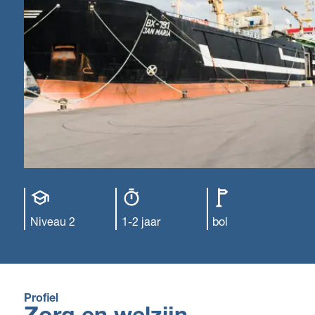
Opleiding
Opleiding
Leerweg
niveau
duur
Niveau 2
1-2 jaar
bol
Profiel