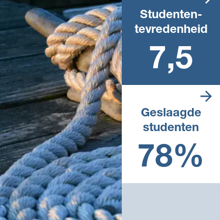
Studenten­
tevredenheid
Landelijk rapportcijfer
7,5
Geslaagde
studenten
Landelijk percentage in het
afgelopen schooljaar
78%