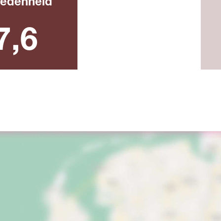
redenheid
ijk rapportcijfer
7,6