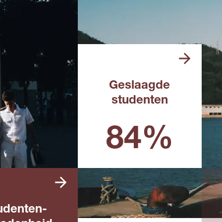
Geslaagde
studenten
Landelijk percentage in het
afgelopen schooljaar
84%
udenten­