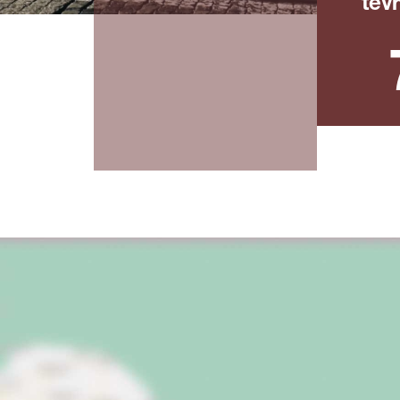
tev
Landel