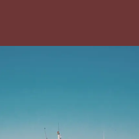
er diploma of
tuk dat de
d heeft
op basis van
isteriële
.
e eisen:
ze opleiding
 een
ing Omtrent
 (VOG)
ze opleiding
 school
ende eisen
 op het gebied
ieke
lijke) en
sche
ijke)
theid.