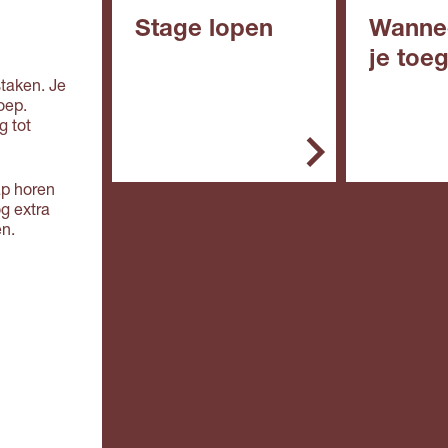
Stage lopen
Wanne
je toe
In het mbo is de stage
staken. Je
een belangrijk onderdeel
oep.
In het alg
van de opleiding. Je
g tot
de opleidin
stage doe je bij een
erkend leerbedrijf. Zo'n
Vmbo: 
leerbedrijf biedt
ap horen
in de
deskundige begeleiding
og extra
kaderbe
en de werkplek is veilig.
en.
e, gem
theoret
Doe je een bol-
(mavo)
opleiding, dan ga je
Mbo: ee
overdag naar school. Je
de
loopt één of meer stages
basisbe
van een paar weken of
g (mbo 
maanden.
Havo e
overga
Doe je een bbl-
leerjaar
opleiding, dan werk je
leerjaar
vier dagen en ga je één