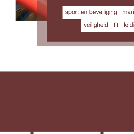
sport en beveiliging
mar
veiligheid
fit
lei