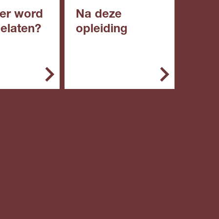
er word
Na deze
gelaten?
opleiding
emeen kun je
Met deze opleiding kun
g starten met:
je doorstromen naar een
niveau 4 opleiding.
een diploma
roepsgericht
engde of
ische leerweg
n diploma in
roepsopleidin
niveau 2)
n vwo: een
ngsbewijs van
 3 naar
 4