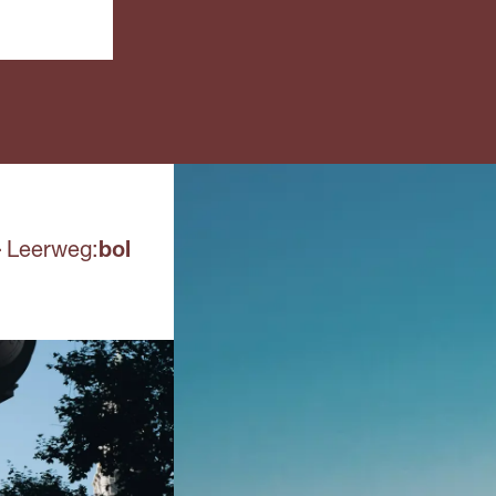
Een and
dag per week naar
bewijss
school. Meestal heb je
overhei
een
erkend 
arbeidsovereenkomst
een min
met het erkende
regeling
leerbedrijf en krijg je
salaris.
Aanvullend
Voor de
moet je
.
Leerweg:
bol
Verklar
Gedrag
hebben
Voor de
kan een
aanvull
stellen
van fys
(lichame
psychi
(geestel
geschik