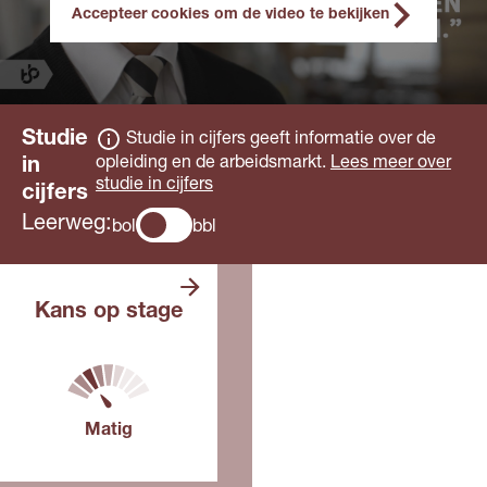
Accepteer cookies om de video te bekijken
Studie
Studie in cijfers geeft informatie over de
opleiding en de arbeidsmarkt.
Lees meer over
in
studie in cijfers
cijfers
Leerweg:
bol
bbl
Er zijn niet
Kans op stage
zoveel
stageplaatsen. Het
kan daarom lastig
zijn om een stage
te vinden.
Misschien moet je
Matig
bij een paar
bedrijven
solliciteren.