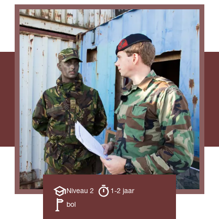
Opleiding
Opleiding
Niveau 2
1-2 jaar
niveau
duur
Leerweg
bol