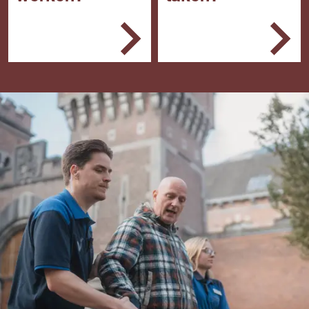
Allerlei soorten bedrijven
Je voert toegangs- en
en organisaties.
uitgangscontroles uit
Winkelbeveiliging,
Je surveilleert en
mobiele surveillance,
controleert
portiers- en
Je treedt op bij
receptiediensten,
ongewenst gedrag
particuliere
Je biedt service en
alarmcentrales, advies-,
verleent hulp als dat
recherche- en
nodig is.
schadeonderzoekbureau
s, evenementen- of
luchthavenbeveiliging.