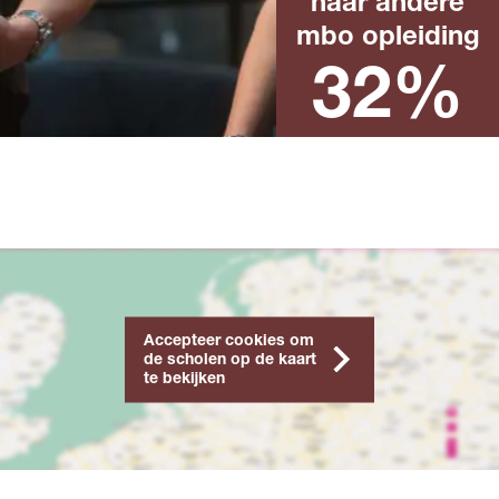
naar andere
Landelijk percentage na het
behalen van een mbo-
mbo opleiding
diploma in het afgelopen
schooljaar
32%
Accepteer cookies om
de scholen op de kaart
te bekijken