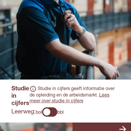
Studie
Studie in cijfers geeft informatie over
de opleiding en de arbeidsmarkt.
Lees
in
meer over studie in cijfers
cijfers
Leerweg:
bol
bbl