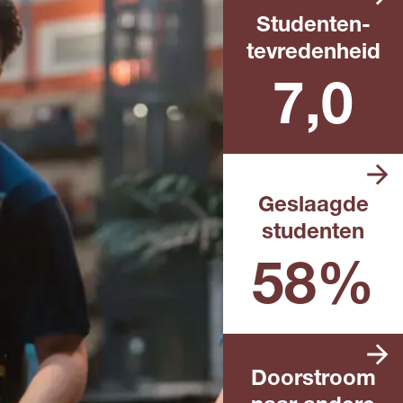
Studenten­
tevredenheid
Landelijk rapportcijfer
7,0
Geslaagde
studenten
Landelijk percentage in het
afgelopen schooljaar
58%
Doorstroom