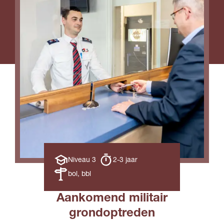
Opleiding
Opleiding
Niveau 3
2-3 jaar
niveau
duur
Leerweg
bol, bbl
Aankomend militair
grondoptreden