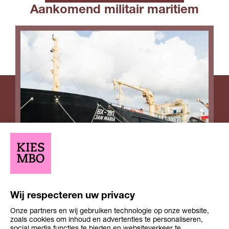
Aankomend militair maritiem
Wij respecteren uw privacy
Onze partners en wij gebruiken technologie op onze website,
Opleiding
Opleiding
zoals cookies om inhoud en advertenties te personaliseren,
Niveau 2
1-2 jaar
niveau
duur
social media functies te bieden en websiteverkeer te