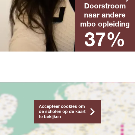
Doorstroom
naar andere
Landelijk percentage na het
behalen van een mbo-
mbo opleiding
diploma in het afgelopen
schooljaar
37%
Accepteer cookies om
de scholen op de kaart
te bekijken