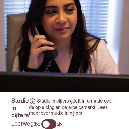
met het erkende
op basis van een
leerbedrijf en krijg je
ministeriële regeling.
salaris.
Kijk altijd op de website
van de school om te
weten hoe de toelating
geregeld is.
Studie
Studie in cijfers geeft informatie over
de opleiding en de arbeidsmarkt.
Lees
in
meer over studie in cijfers
cijfers
Leerweg:
bol
bbl