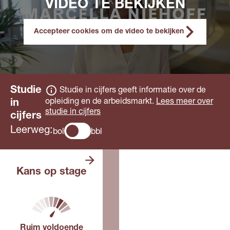
VIDEO TE BEKIJKEN
Accepteer cookies om de video te bekijken
Studie
Studie in cijfers geeft informatie over de
opleiding en de arbeidsmarkt.
Lees meer over
in
studie in cijfers
cijfers
Leerweg:
bol
bbl
Er zijn meer
Kans op stage
dan genoeg
stageplaatsen. De
verwachting is dat
je vrij makkelijk
een stage vindt.
Ruim voldoende