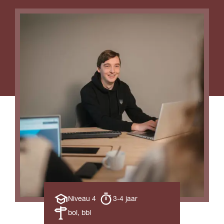
Opleiding
Opleiding
Niveau 4
3-4 jaar
niveau
duur
Leerweg
bol, bbl