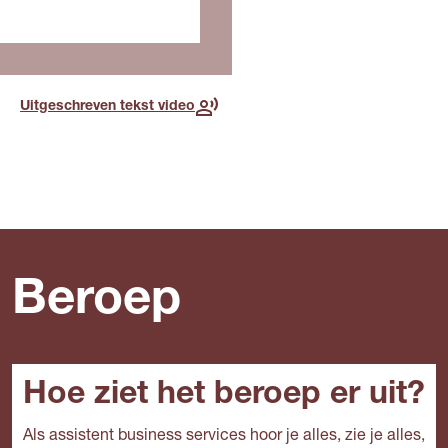
Voor deze opleiding, in dit
jaar
Lees meer over de
toekomst
Uitgeschreven tekst video
Beroep
Hoe ziet het beroep er uit?
Als assistent business services hoor je alles, zie je alles,