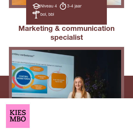
Opleiding
Opleiding
Niveau 4
3-4 jaar
niveau
duur
Leerweg
bol, bbl
Marketing & communication
specialist