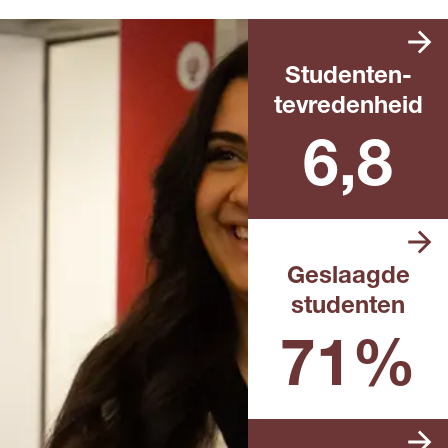
Studenten­
tevredenheid
Landelijk rapportcijfer
6,8
Geslaagde
studenten
Landelijk percentage in het
afgelopen schooljaar
71%