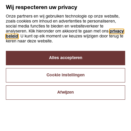
Wij respecteren uw privacy
Onze partners en wij gebruiken technologie op onze website,
zoals cookies om inhoud en advertenties te personaliseren,
Opleiding
Opleiding
social media functies te bieden en websiteverkeer te
Niveau 4
3-4 jaar
niveau
duur
analyseren. Klik hieronder om akkoord te gaan met ons
privacy
Leerweg
bol, bbl
beleid
. U kunt op elk moment uw keuzes wijzigen door terug te
keren naar deze website.
Alles accepteren
Cookie instellingen
Over KiesMBO.nl
Disclaimer
Afwijzen
Cookies
INTERESSES
BLADEREN
ZOEKEN
VERGELIJKEN
ONTDEKKEN
Contact