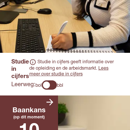
Studie
Studie in cijfers geeft informatie over
de opleiding en de arbeidsmarkt.
Lees
in
meer over studie in cijfers
cijfers
Leerweg:
bol
bbl
Er zijn heel veel
vacatures die
Baankans
passen bij deze
(op dit moment)
opleiding. Daarom
kun je heel