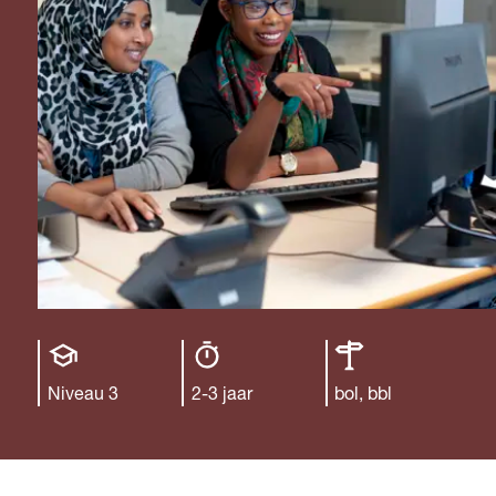
Opleiding
Opleiding
Leerweg
niveau
duur
Niveau 3
2-3 jaar
bol, bbl