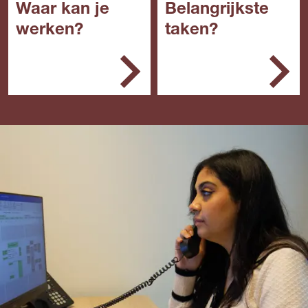
Waar kan je
Belangrijkste
werken?
taken?
Op de administratie van
Je bent het
veel verschillende
aanspreekpunt voor
bedrijven, instellingen of
klanten
gemeentes. Het kan ook
Je verwerkt gegevens
dat je ondersteunend
en verzorgt zakelijke
werk doet voor
communicatie
verenigingen of mensen
Je ondersteunt
die voor zichzelf werken
collega's
(ZZP'ers).
Je helpt bij het
leveren van
managementinformati
e
Je voert marketing en
communicatie-
werkzaamheden uit.