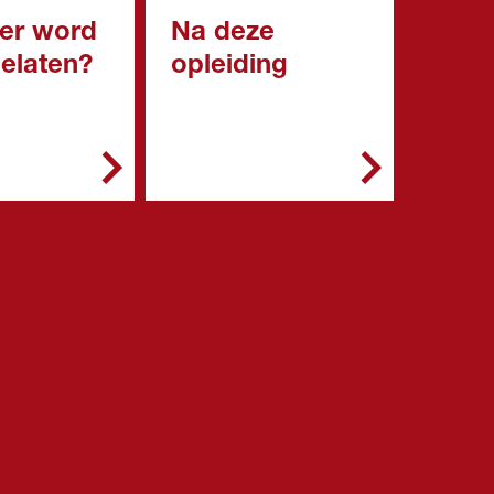
er word
Na deze
gelaten?
opleiding
emeen kun je
Met deze opleiding kun
g starten met:
je doorstromen naar een
niveau 4 opleiding.
een diploma
roepsgericht
engde of
ische leerweg
n diploma in
roepsgericht
eg (mbo
2)
n vwo: een
ngsbewijs van
 3 naar