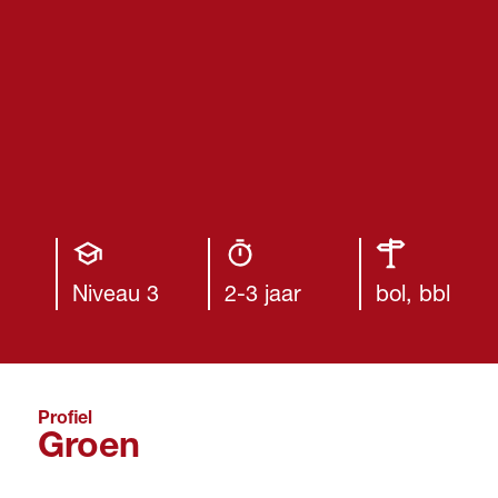
Opleiding
Opleiding
Leerweg
niveau
duur
Niveau 3
2-3 jaar
bol, bbl
Profiel
Groen