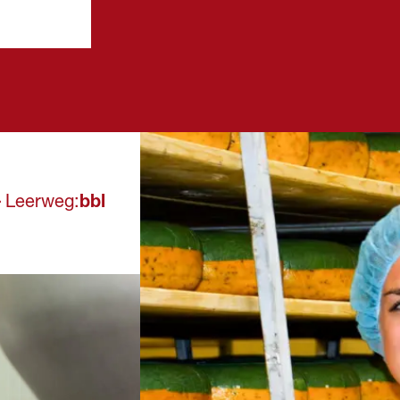
leerjaar
dag per week naar
Een and
school. Meestal heb je
bewijss
een
overhei
arbeidsovereenkomst
erkend 
met het erkende
een min
leerbedrijf en krijg je
regeling
salaris.
.
Leerweg:
bbl