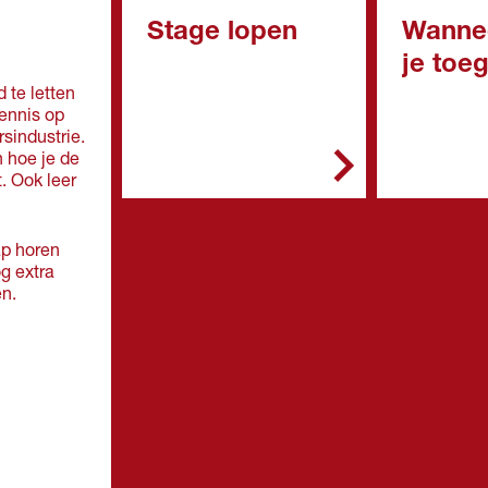
Stage lopen
Wanne
je toe
In het mbo is de stage
 te letten
een belangrijk onderdeel
ennis op
In het alg
van de opleiding. Je
rsindustrie.
de opleidin
stage doe je bij een
n hoe je de
erkend leerbedrijf. Zo'n
. Ook leer
Vmbo: 
leerbedrijf biedt
in de
deskundige begeleiding
kaderbe
en de werkplek is veilig.
ap horen
e, gem
og extra
theoret
Doe je een bol-
en.
(mavo)
opleiding, dan ga je
Mbo: ee
overdag naar school. Je
de
loopt één of meer stages
basisbe
van een paar weken of
e leerw
maanden.
niveau 
Havo e
Doe je een bbl-
overga
opleiding, dan werk je
leerjaar
vier dagen en ga je één