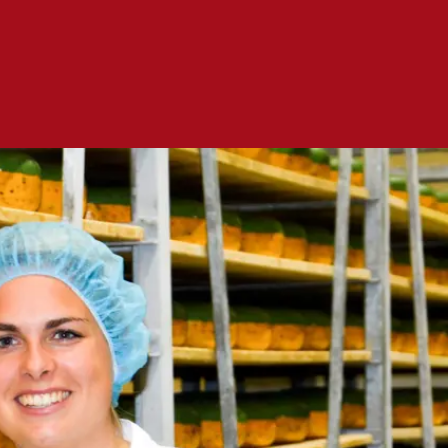
 4
er diploma of
tuk dat de
d heeft
op basis van
isteriële
.