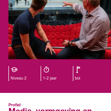
Opleiding
Opleiding
Leerweg
niveau
duur
Niveau 2
1-2 jaar
bol
Profiel