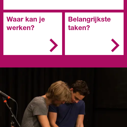
Waar kan je
Belangrijkste
werken?
taken?
Bij poppodia en
Je checkt de werking
schouwburgen, of bij een
van de installatie en
audiovisueel
apparatuur
productiebedrijf, voor
Je verzamelt de
omroepen, zenders en
benodigde apparatuur
producenten. Je kunt ook
en vervoert het naar
als technicus werken
de locatie
voor een band of op een
Je zorgt dat alles op
festival.
de juiste plek wordt
geplaatst en
geïnstalleerd
Je doet soundchecks
en stelt bij als dat
nodig is
Je bedient de