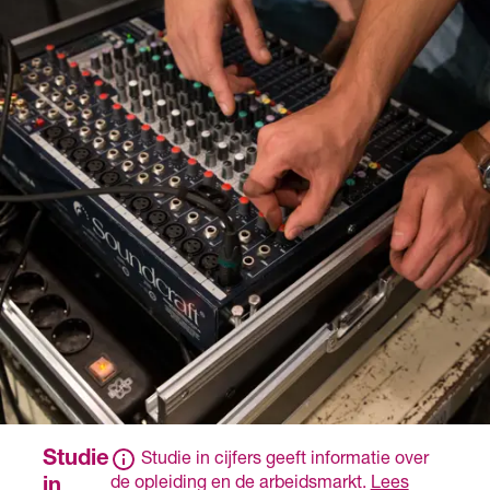
Een ander diploma of
naar school. Meestal heb
bewijsstuk dat de
je een
overheid heeft erkend
arbeidsovereenkomst
op basis van een
met het erkende
ministeriële regeling.
leerbedrijf en krijg je
salaris.
Studie
Studie in cijfers geeft informatie over
de opleiding en de arbeidsmarkt.
Lees
in