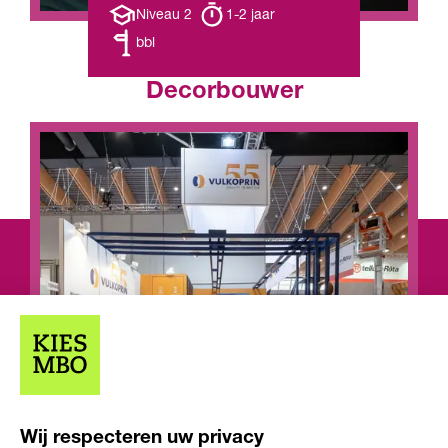
Opleiding
Opleiding
Niveau 2
1-2 jaar
niveau
duur
Leerweg
bbl
Decorbouwer
Wij respecteren uw privacy