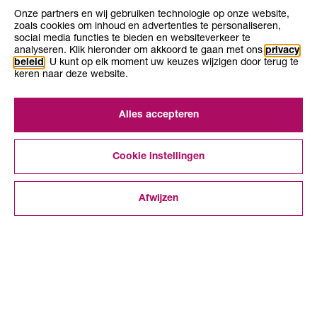
Onze partners en wij gebruiken technologie op onze website,
zoals cookies om inhoud en advertenties te personaliseren,
Opleiding
Opleiding
social media functies te bieden en websiteverkeer te
Niveau 2
1-2 jaar
niveau
duur
analyseren. Klik hieronder om akkoord te gaan met ons
privacy
Leerweg
bol
beleid
. U kunt op elk moment uw keuzes wijzigen door terug te
keren naar deze website.
Alles accepteren
Cookie instellingen
Over KiesMBO.nl
Disclaimer
Afwijzen
Cookies
INTERESSES
BLADEREN
ZOEKEN
VERGELIJKEN
ONTDEKKEN
Contact