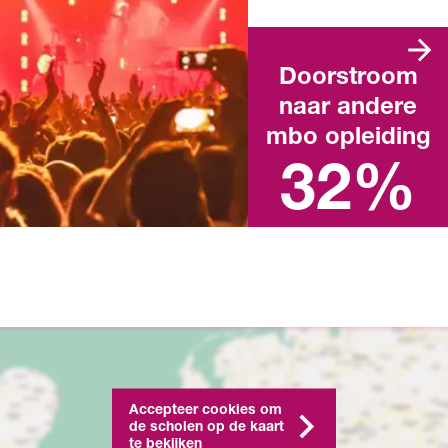
Doorstroom
naar andere
Landelijk percentage na het
behalen van een mbo-
mbo opleiding
diploma in het afgelopen
schooljaar
32%
Accepteer cookies om
de scholen op de kaart
te bekijken