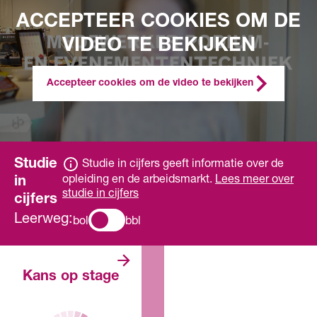
ACCEPTEER COOKIES OM DE
VIDEO TE BEKIJKEN
Accepteer cookies om de video te bekijken
Studie
Studie in cijfers geeft informatie over de
opleiding en de arbeidsmarkt.
Lees meer over
in
studie in cijfers
cijfers
Leerweg:
bol
bbl
Er zijn veel
Kans op stage
stageplaatsen. De
verwachting is dat
je makkelijk een