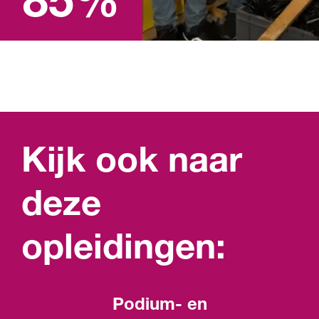
85%
Lees meer over studie in
cijfers
Kijk ook naar
deze
opleidingen:
Podium- en