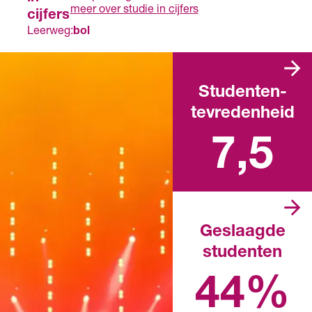
meer over studie in cijfers
cijfers
Leerweg:
bol
Studenten­
tevredenheid
Landelijk rapportcijfer
7,5
Geslaagde
studenten
Landelijk percentage in het
afgelopen schooljaar
44%