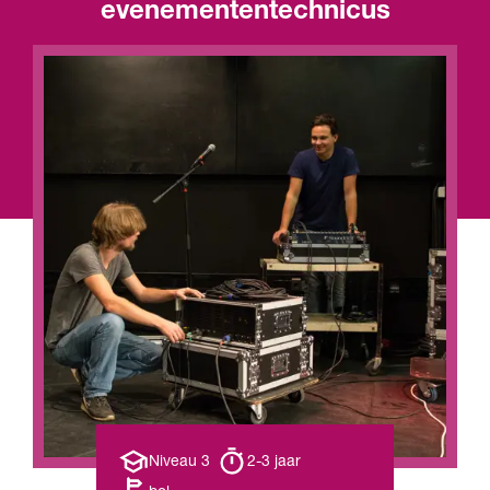
evenemententechnicus
Opleiding
Opleiding
Niveau 3
2-3 jaar
niveau
duur
Leerweg