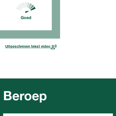
je makkelijk een
stage vindt.
Goed
Voor deze opleiding, in dit
jaar
Lees meer over de
toekomst
Uitgeschreven tekst video
Beroep