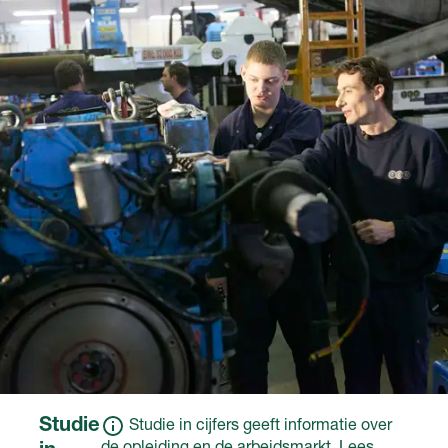
leerjaar 4
naar school. Meestal heb
Een ander diploma of
je een
bewijsstuk dat de
arbeidsovereenkomst
overheid heeft erkend
met het erkende
op basis van een
leerbedrijf en krijg je
ministeriële regeling.
salaris.
Voor deze opleiding
kan een school
aanvullende eisen
stellen of wiskunde of
natuur- en scheikunde
onderdeel waren van
het eindexamen.
Studie
Studie in cijfers geeft informatie over