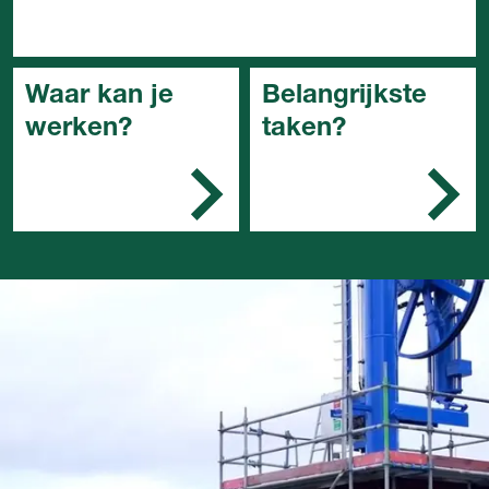
Waar kan je
Belangrijkste
werken?
taken?
Machinefabrieken,
Je speurt storingen op
transportindustrie en
en verhelpt ze
papierindustrie.
Je stelt af en regelt
opnieuw in, je meet
en test
Je inspecteert
apparatuur,
installaties en
systemen
Je voert metingen uit
en stelt diagnoses
Je optimaliseert
apparatuur,
installaties en