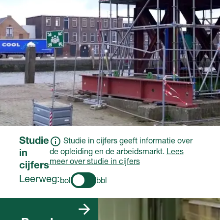
systemen
Je (de)monteert,
bewerkt, herstelt
componenten
Je begeleidt collega’s.
Studie
Studie in cijfers geeft informatie over
de opleiding en de arbeidsmarkt.
Lees
in
meer over studie in cijfers
cijfers
Leerweg:
bol
bbl
Er zijn heel veel
vacatures die