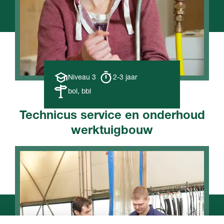
Opleiding
Opleiding
Niveau 3
2-3 jaar
niveau
duur
Leerweg
bol, bbl
Technicus service en onderhoud
werktuigbouw