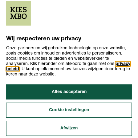
Wij respecteren uw privacy
Onze partners en wij gebruiken technologie op onze website,
zoals cookies om inhoud en advertenties te personaliseren,
social media functies te bieden en websiteverkeer te
analyseren. Klik hieronder om akkoord te gaan met ons
privacy
Opleiding
Opleiding
beleid
. U kunt op elk moment uw keuzes wijzigen door terug te
Niveau 4
3-4 jaar
niveau
duur
keren naar deze website.
Leerweg
bol, bbl
Alles accepteren
Cookie instellingen
Afwijzen
Over KiesMBO.nl
Disclaimer
INTERESSES
BLADEREN
ZOEKEN
VERGELIJKEN
ONTDEKKEN