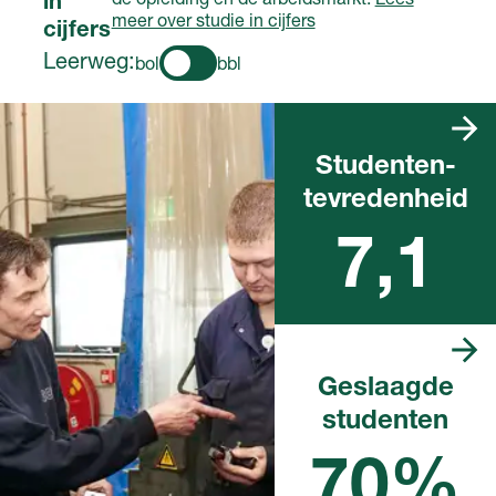
de opleiding en de arbeidsmarkt.
Lees
in
meer over studie in cijfers
cijfers
Leerweg:
bol
bbl
Studenten­
tevredenheid
Landelijk rapportcijfer
7,1
Geslaagde
studenten
Landelijk percentage in het
afgelopen schooljaar
70%