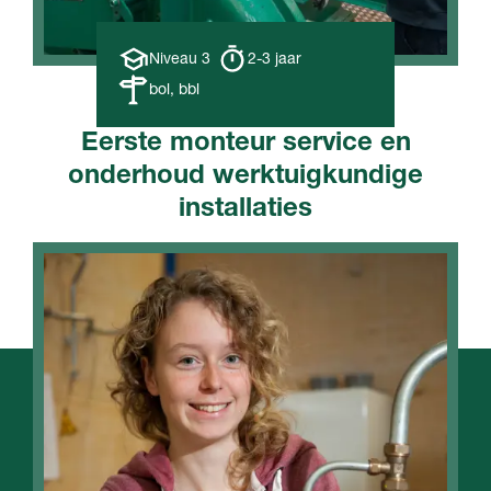
Opleiding
Opleiding
Niveau 3
2-3 jaar
niveau
duur
Leerweg
bol, bbl
Eerste monteur service en
onderhoud werktuigkundige
installaties