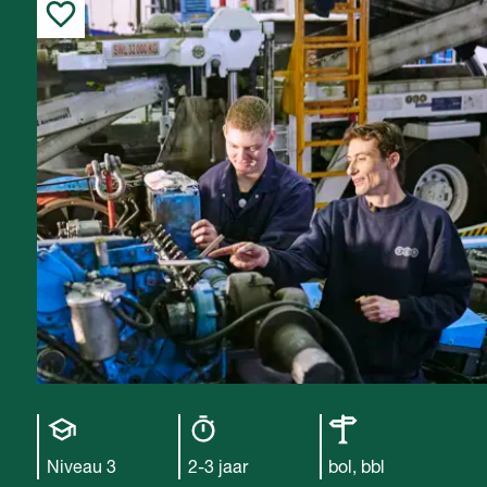
Opleiding
Opleiding
Leerweg
niveau
duur
Niveau 3
2-3 jaar
bol, bbl