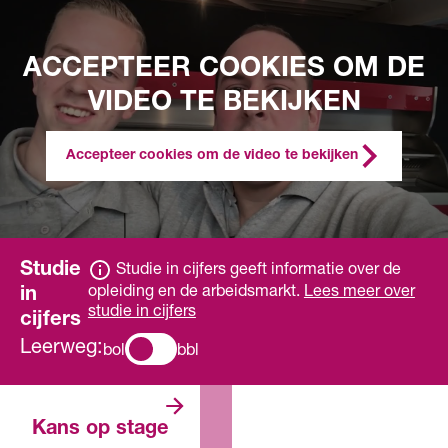
ACCEPTEER COOKIES OM DE
VIDEO TE BEKIJKEN
Accepteer cookies om de video te bekijken
Studie
Studie in cijfers geeft informatie over de
opleiding en de arbeidsmarkt.
Lees meer over
in
studie in cijfers
cijfers
Leerweg:
bol
bbl
Er zijn meer
Kans op stage
dan genoeg