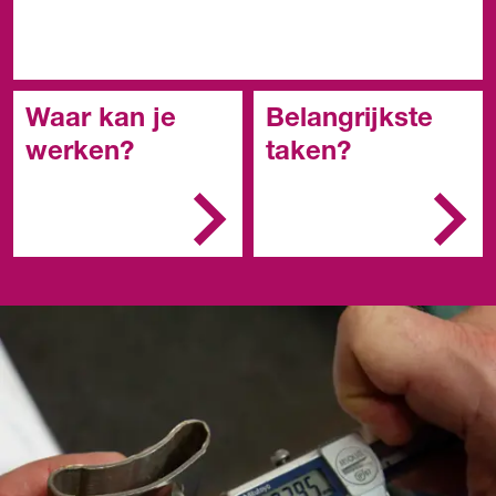
Waar kan je
Belangrijkste
werken?
taken?
Toeleveringsbedrijven, de
Je vervaardigt
offshore,
producten en
metaalbedrijven,
onderdelen
machinebouw-bedrijven,
Je bereidt de
scheepswerven en
werkzaamheden voor
transportmiddelenindustri
Je meet en
e.
controleert het
product en/of
onderdeel
Je rondt de
werkzaamheden af en
levert het
(metaal)product op