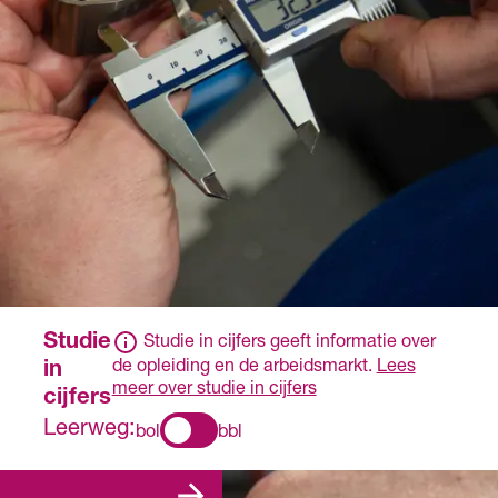
Je vervaardigt en
bewerkt het product.
Studie
Studie in cijfers geeft informatie over
de opleiding en de arbeidsmarkt.
Lees
in
meer over studie in cijfers
cijfers
Leerweg:
bol
bbl
Er zijn heel veel