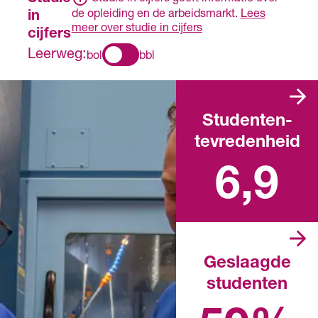
de opleiding en de arbeidsmarkt.
Lees
in
meer over studie in cijfers
cijfers
Leerweg:
bol
bbl
Studenten­
tevredenheid
Landelijk rapportcijfer
6,9
Geslaagde
studenten
Landelijk percentage in het
afgelopen schooljaar