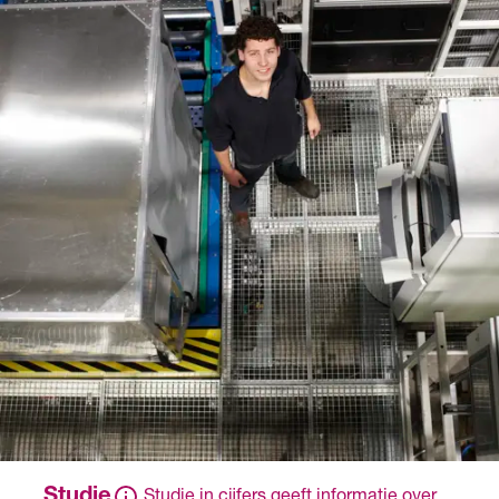
leerjaar 4
ga je één dag per week
Een ander diploma of
naar school. Meestal heb
bewijsstuk dat de
je een
overheid heeft erkend
arbeidsovereenkomst
op basis van een
met het erkende
ministeriële regeling.
leerbedrijf en krijg je
salaris.
Met deze opleiding kun je
doorstromen naar een
niveau 3 opleiding.
Studie
Studie in cijfers geeft informatie over