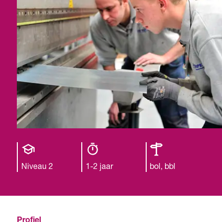
Opleiding
Opleiding
Leerweg
niveau
duur
Niveau 2
1-2 jaar
bol, bbl
Profiel