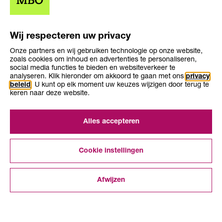
Wij respecteren uw privacy
Onze partners en wij gebruiken technologie op onze website,
zoals cookies om inhoud en advertenties te personaliseren,
social media functies te bieden en websiteverkeer te
Opleiding
Opleiding
analyseren. Klik hieronder om akkoord te gaan met ons
privacy
Niveau 2
1-2 jaar
niveau
duur
beleid
. U kunt op elk moment uw keuzes wijzigen door terug te
Leerweg
bol, bbl
keren naar deze website.
Alles accepteren
Cookie instellingen
Over KiesMBO.nl
Afwijzen
Disclaimer
Cookies
INTERESSES
BLADEREN
ZOEKEN
VERGELIJKEN
ONTDEKKEN
Contact