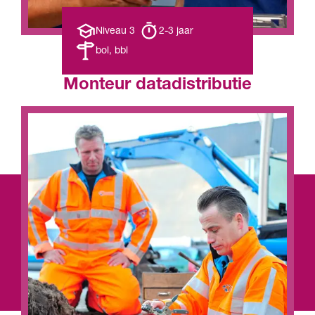
Opleiding
Opleiding
Niveau 3
2-3 jaar
niveau
duur
Leerweg
bol, bbl
Monteur datadistributie