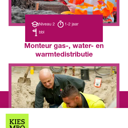
Opleiding
Opleiding
Niveau 2
1-2 jaar
niveau
duur
Leerweg
bbl
Monteur gas-, water- en
warmtedistributie