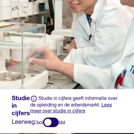
overheid heeft erkend
salaris.
op basis van een
ministeriële regeling.
Voor deze opleiding
kan een school
aanvullende eisen
stellen of wiskunde of
natuur- en scheikunde
onderdeel waren van
het eindexamen.
Studie
Studie in cijfers geeft informatie over
de opleiding en de arbeidsmarkt.
Lees
in
meer over studie in cijfers
cijfers
Leerweg:
bol
bbl