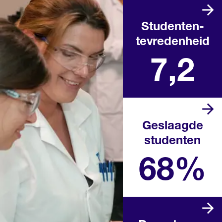
Studenten­
tevredenheid
Landelijk rapportcijfer
7,2
Geslaagde
studenten
Landelijk percentage in het
afgelopen schooljaar
68%