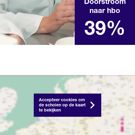
Doorstroom
naar hbo
Landelijk percentage na het
behalen van een mbo-
diploma in het afgelopen
39%
schooljaar
Accepteer cookies om
de scholen op de kaart
te bekijken