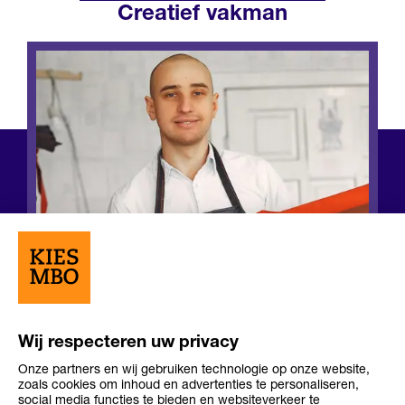
Creatief vakman
Wij respecteren uw privacy
Onze partners en wij gebruiken technologie op onze website,
Opleiding
Opleiding
zoals cookies om inhoud en advertenties te personaliseren,
Niveau 4
3-4 jaar
niveau
duur
social media functies te bieden en websiteverkeer te