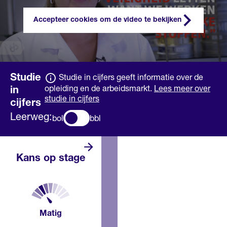
Accepteer cookies om de video te bekijken
Studie
Studie in cijfers geeft informatie over de
opleiding en de arbeidsmarkt.
Lees meer over
in
studie in cijfers
cijfers
Leerweg:
bol
bbl
Er zijn niet
Kans op stage
zoveel
stageplaatsen. Het
kan daarom lastig
zijn om een stage
te vinden.
Misschien moet je
Matig
bij een paar