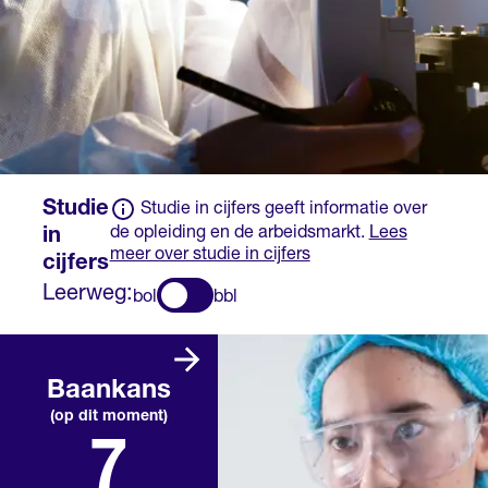
Studie
Studie in cijfers geeft informatie over
de opleiding en de arbeidsmarkt.
Lees
in
meer over studie in cijfers
cijfers
Leerweg:
bol
bbl
Er zijn veel
vacatures die
Baankans
passen bij deze
(op dit moment)
opleiding. Daarom
7
kun je makkelijk
een baan vinden