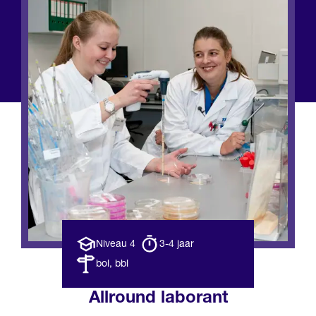
Opleiding
Opleiding
Niveau 4
3-4 jaar
niveau
duur
Leerweg
bol, bbl
Allround laborant