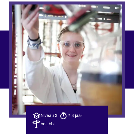
Opleiding
Opleiding
Niveau 3
2-3 jaar
niveau
duur
Leerweg
bol, bbl