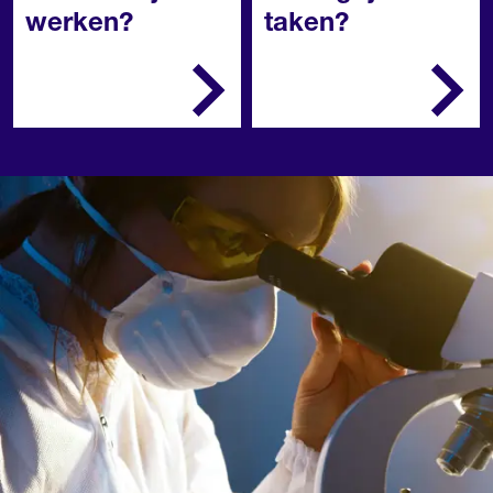
werken?
taken?
Een onderzoekcentrum,
Je maakt planningen
bij de keuringsdienst van
voor je werk
de overheid of in een
Je ontvangt en
laboratorium.
registreert het te
onderzoeken
materiaal
Je bereidt het
onderzoek voor en
voert basis analyses
uit
Je voert chemisch-
fysische analyses uit
Je beoordeelt de
resultaten en
rapporteert deze
Je onderhoudt je
werkplek en de
apparatuur.