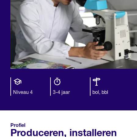
Opleiding
Opleiding
Leerweg
niveau
duur
Niveau 4
3-4 jaar
bol, bbl
Profiel
Produceren, installeren