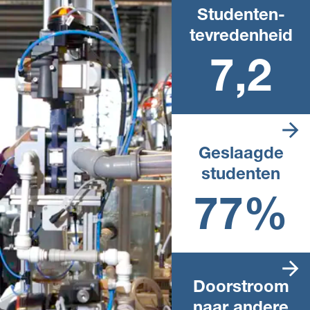
Studenten­
tevredenheid
Landelijk rapportcijfer
7,2
Geslaagde
studenten
Landelijk percentage in het
afgelopen schooljaar
77%
Doorstroom
naar andere