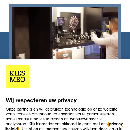
Wij respecteren uw privacy
Onze partners en wij gebruiken technologie op onze website,
Opleiding
Opleiding
zoals cookies om inhoud en advertenties te personaliseren,
Niveau 3
2-3 jaar
niveau
duur
social media functies te bieden en websiteverkeer te
Leerweg
bbl
analyseren. Klik hieronder om akkoord te gaan met ons
privacy
beleid
. U kunt op elk moment uw keuzes wijzigen door terug te