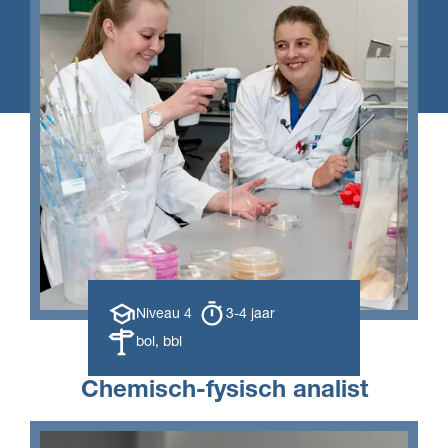
Opleiding
Opleiding
Niveau 4
3-4 jaar
niveau
duur
Leerweg
bol, bbl
Chemisch-fysisch analist