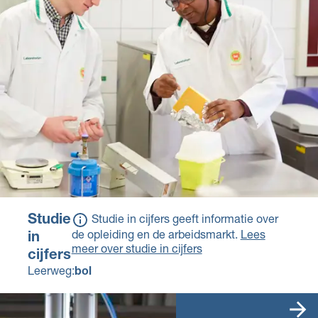
Voor deze opleiding
kan een school
aanvullende eisen
stellen of wiskunde of
natuur- en scheikunde
onderdeel waren van
het eindexamen.
Studie
Studie in cijfers geeft informatie over
de opleiding en de arbeidsmarkt.
Lees
in
meer over studie in cijfers
cijfers
Leerweg:
bol