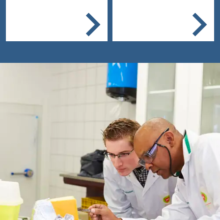
Het laboratorium van een
Je maakt planningen
ziekenhuis of
voor je werk
gezondheidscentrum of
Je ontvangt en
een laboratorium in de
registreert het te
voedingsmiddelen- of
onderzoeken
chemische industrie.
materiaal
Je bereidt het
onderzoek voor en
voert basis analyses
uit
Je beoordeelt de
resultaten en
rapporteert deze
Je onderhoudt je
werkplek en de
apparatuur.