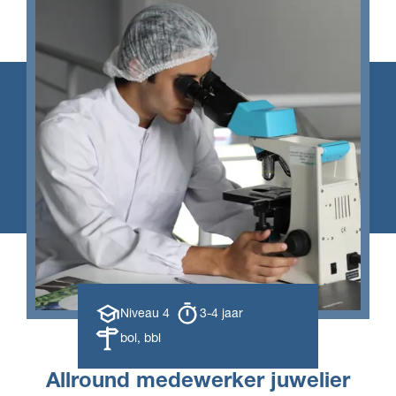
Opleiding
Opleiding
Niveau 4
3-4 jaar
niveau
duur
Leerweg
bol, bbl
Allround medewerker juwelier