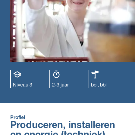
Opleiding
Opleiding
Leerweg
niveau
duur
Niveau 3
2-3 jaar
bol, bbl
Profiel
Produceren, installeren