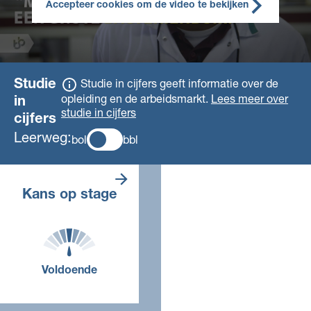
Accepteer cookies om de video te bekijken
Studie
Studie in cijfers geeft informatie over de
opleiding en de arbeidsmarkt.
Lees meer over
in
studie in cijfers
cijfers
Leerweg:
bol
bbl
Er zijn genoeg
Kans op stage
stageplaatsen.
Voldoende
Voor deze opleiding, in dit
jaar