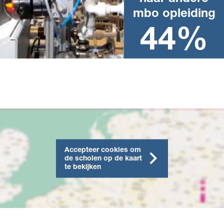
Landelijk percentage na het
behalen van een mbo-
mbo opleiding
diploma in het afgelopen
schooljaar
44%
Accepteer cookies om
de scholen op de kaart
te bekijken