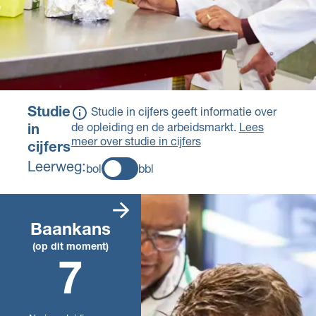
Studie
Studie in cijfers geeft informatie over
de opleiding en de arbeidsmarkt.
Lees
in
meer over studie in cijfers
cijfers
Leerweg:
bol
bbl
Er zijn veel
vacatures die
Baankans
passen bij deze
(op dit moment)
opleiding. Daarom
7
kun je makkelijk
een baan vinden
die bij je opleiding
past. De komende