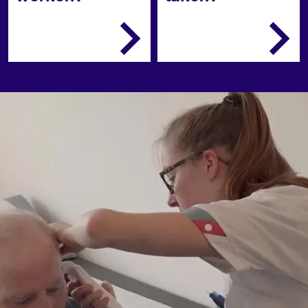
Huisartsenpraktijken,
Je beoordeelt
gezondheidscentra of de
binnenkomende
poliklinieken van
vragen
ziekenhuizen.
Je verwerkt de
gegevens van
patiënten
Je voert eenvoudige
medische
handelingen uit
Je ondersteunt de arts
bij medische
handelingen
Je verzorgt de
planning en de
administratie.