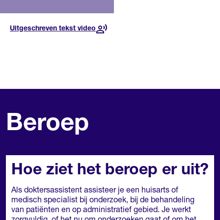
het begin van je
opleiding vind je
moeilijker een
Uitgeschreven tekst video
stage. Dan moet je
vaker solliciteren.
Aan het einde van
je opleiding is dat
makkelijker.
Beroep
Voor deze opleiding, in dit
jaar
Lees meer over de
toekomst
Hoe ziet het beroep er uit?
Als doktersassistent assisteer je een huisarts of
medisch specialist bij onderzoek, bij de behandeling
van patiënten en op administratief gebied. Je werkt