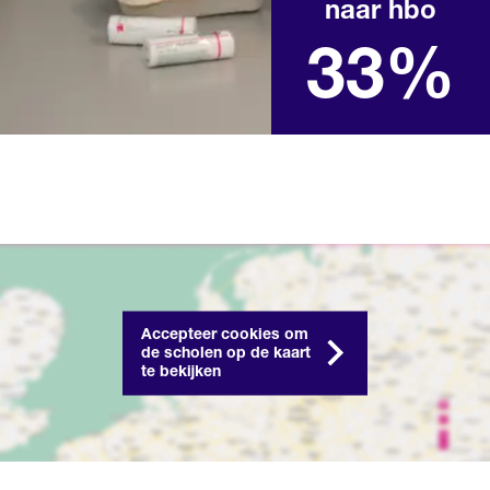
naar hbo
Landelijk percentage na het
behalen van een mbo-
diploma in het afgelopen
33%
schooljaar
Accepteer cookies om
de scholen op de kaart
te bekijken