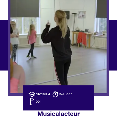
Opleiding
Opleiding
Niveau 4
3-4 jaar
niveau
duur
Leerweg
bol
Musicalacteur