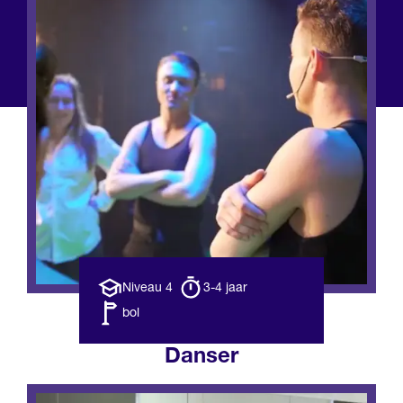
Opleiding
Opleiding
Niveau 4
3-4 jaar
niveau
duur
Leerweg
bol
Danser