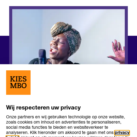
Wij respecteren uw privacy
Onze partners en wij gebruiken technologie op onze website,
Opleiding
Opleiding
zoals cookies om inhoud en advertenties te personaliseren,
Niveau 4
3-4 jaar
niveau
duur
social media functies te bieden en websiteverkeer te
Leerweg
bol
analyseren. Klik hieronder om akkoord te gaan met ons
privacy