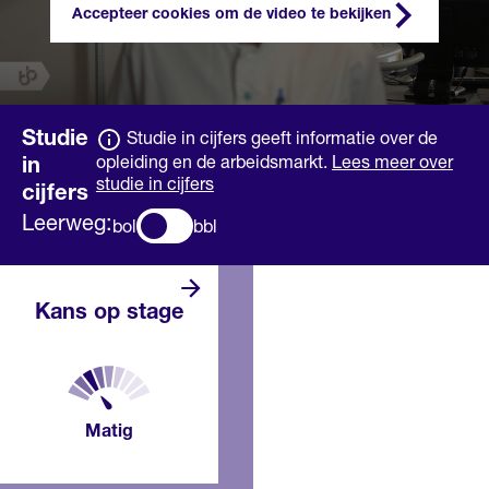
Accepteer cookies om de video te bekijken
Studie
Studie in cijfers geeft informatie over de
opleiding en de arbeidsmarkt.
Lees meer over
in
studie in cijfers
cijfers
Leerweg:
bol
bbl
Er zijn niet
Kans op stage
zoveel
stageplaatsen. Het
kan daarom lastig
zijn om een stage
te vinden.
Misschien moet je
Matig
bij een paar
bedrijven
solliciteren. Aan