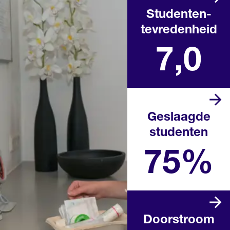
Studenten­
tevredenheid
Landelijk rapportcijfer
7,0
Geslaagde
studenten
Landelijk percentage in het
afgelopen schooljaar
75%
Doorstroom