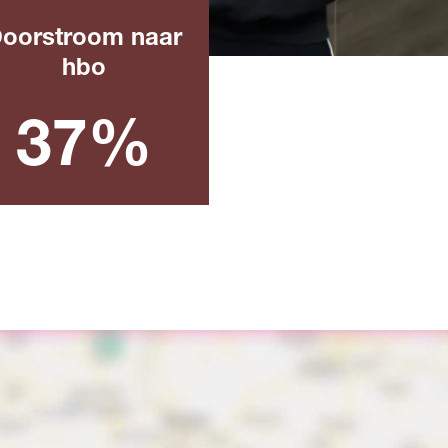
oorstroom naar
hbo
Landelijk percentage na het
halen van een mbo-diploma in
het afgelopen schooljaar
37%