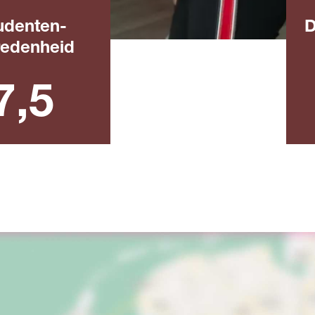
udenten­
D
redenheid
ijk rapportcijfer
be
7,5