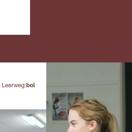
niveau 
Doe je een bbl-
Havo e
opleiding, dan werk je
overga
vier dagen en ga je één
leerjaar
dag per week naar
leerjaar
school. Meestal heb je
Een and
een
bewijss
arbeidsovereenkomst
overhei
met het erkende
erkend 
leerbedrijf en krijg je
een min
salaris.
regeling
Aanvullend
.
Leerweg:
bol
Voor deze 
een school
eisen stell
gebied van
artistieke 
technische
(lichamelij
geschikthe