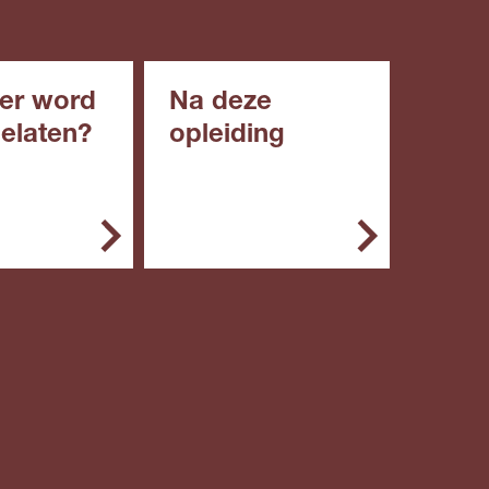
er word
Na deze
gelaten?
opleiding
emeen kun je
Met deze opleiding kun
g starten met:
je doorstromen naar het
hbo.
een diploma
roepsgericht
engde of
ische leerweg
n diploma in
roepsopleidin
niveau 2) of
iding (mbo