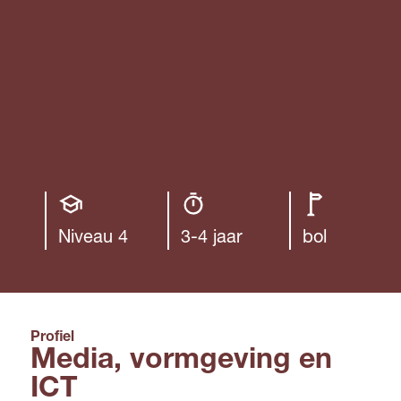
Opleiding
Opleiding
Leerweg
niveau
duur
Niveau 4
3-4 jaar
bol
Profiel
Media, vormgeving en
ICT