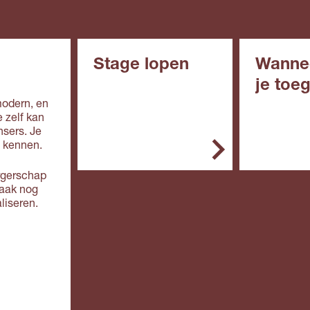
Stage lopen
Wanne
je toe
In het mbo is de stage
 modern, en
een belangrijk onderdeel
e zelf kan
In het alg
van de opleiding. Je
sers. Je
de opleidin
stage doe je bij een
n kennen.
erkend leerbedrijf. Zo'n
Vmbo: 
leerbedrijf biedt
rgerschap
in de
deskundige begeleiding
vaak nog
kaderbe
en de werkplek is veilig.
liseren.
e, gem
theoret
Doe je een bol-
(mavo)
opleiding, dan ga je
Mbo: ee
overdag naar school. Je
de
loopt één of meer stages
basisbe
van een paar weken of
g (mbo 
maanden.
vakople