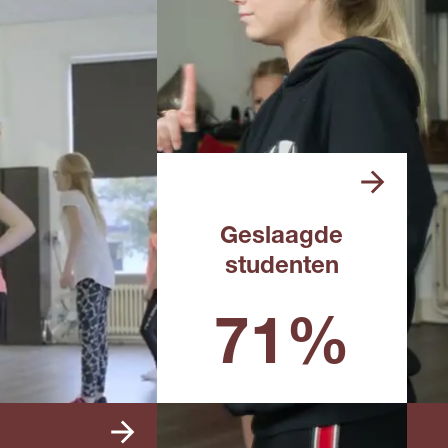
Geslaagde
studenten
Landelijk percentage in het
afgelopen schooljaar
71%