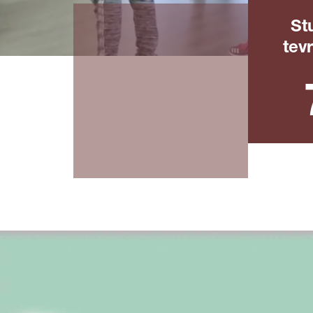
St
tev
Landel