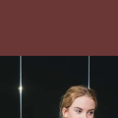
3)
n vwo: een
ngsbewijs van
 3 naar
 4
er diploma of
tuk dat de
d heeft
op basis van
isteriële
.
e eisen:
opleiding kan
 aanvullende
en op het
 creatieve en
aanleg én de
 en fysieke
ke)
id.