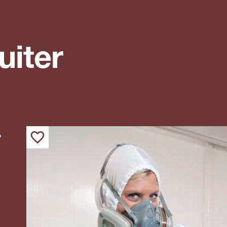
uiter
,