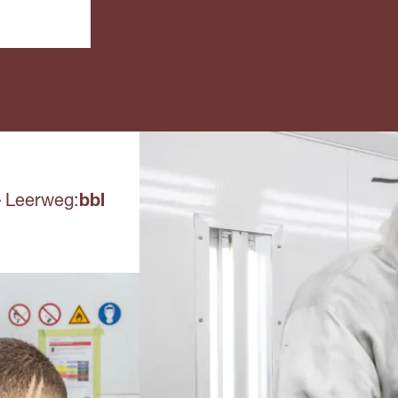
leerjaar
dag per week naar
leerjaar
school. Meestal heb je
Mbo: e
een
van de
arbeidsovereenkomst
entreeo
met het erkende
leerbedrijf en krijg je
Voor de
salaris.
kan een
aanvull
stellen
of natu
.
scheik
Leerweg:
bbl
onderd
het ei