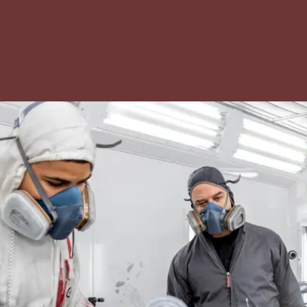
 3 naar
 4
en diploma
pleiding.
ze opleiding
 school
ende eisen
 of wiskunde
ur- en
unde
eel waren van
ndexamen.