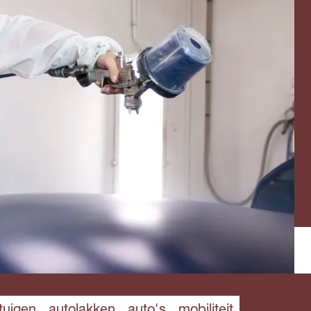
rtuigen
autolakken
auto's
mobiliteit