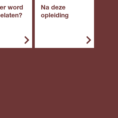
er word
Na deze
gelaten?
opleiding
emeen kun je
Met deze opleiding kun
g starten met:
je doorstromen naar een
niveau 4 opleiding.
een diploma
roepsgericht
roepsgericht
engde of
ische leerweg
n diploma in
roepsopleidin
niveau 2)
n vwo: een
ngsbewijs van