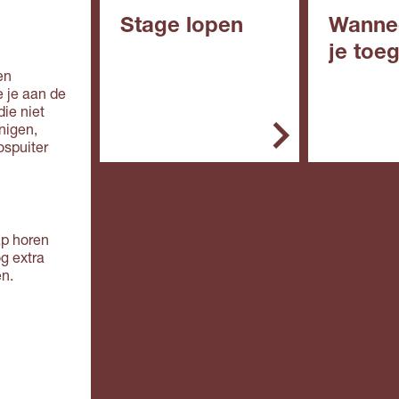
Stage lopen
Wanne
je toe
In het mbo is de stage
en
een belangrijk onderdeel
e je aan de
In het alg
van de opleiding. Je
ie niet
de opleidin
stage doe je bij een
nigen,
erkend leerbedrijf. Zo'n
ospuiter
Vmbo: 
leerbedrijf biedt
in de
deskundige begeleiding
basisbe
en de werkplek is veilig.
e,
kaderbe
Doe je een bol-
ap horen
e, gem
opleiding, dan ga je
og extra
theoret
overdag naar school. Je
en.
(mavo)
loopt één of meer stages
Mbo: ee
van een paar weken of
de
maanden.
basisbe
g (mbo 
Doe je een bbl-
Havo e
opleiding, dan werk je
overga
vier dagen en ga je één