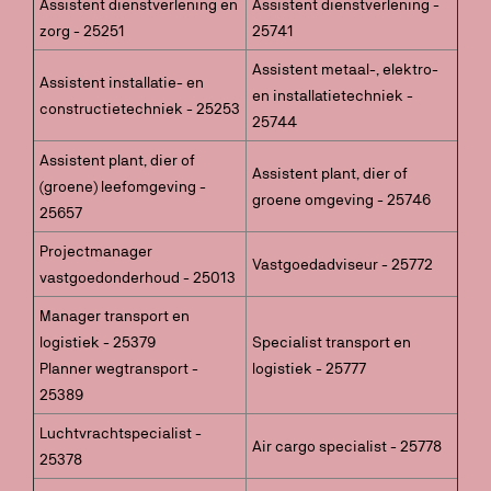
Assistent dienstverlening en
Assistent dienstverlening -
zorg - 25251
25741
Assistent metaal-, elektro-
Assistent installatie- en
en installatietechniek -
constructietechniek - 25253
25744
Assistent plant, dier of
Assistent plant, dier of
(groene) leefomgeving -
groene omgeving - 25746
25657
Projectmanager
Vastgoedadviseur - 25772
vastgoedonderhoud - 25013
Manager transport en
logistiek - 25379
Specialist transport en
Planner wegtransport -
logistiek - 25777
25389
Luchtvrachtspecialist -
Air cargo specialist - 25778
25378