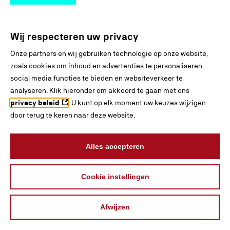
Autotechnicus - 25242
Bedrijfsautotechnicus -
Wij respecteren uw privacy
25243
Basis technicus voertuigen
Monteur mobiele werktuigen
en mobiele werktuigen -
Onze partners en wij gebruiken technologie op onze website,
- 25246
25668
zoals cookies om inhoud en advertenties te personaliseren,
Motorfietstechnicus - 25234
social media functies te bieden en websiteverkeer te
Scootertechnicus - 25235
analyseren. Klik hieronder om akkoord te gaan met ons
privacy beleid
. U kunt op elk moment uw keuzes wijzigen
Allround monteur mobiele
door terug te keren naar deze website.
werktuigen - 25241
Eerste autotechnicus -
25244
Alles accepteren
Eerste
Allround technicus
bedrijfsautotechnicus -
voertuigen en mobiele
Cookie instellingen
25245
werktuigen - 25669
Eerste motorfietstechnicus
- 25232
Afwijzen
Eerste scootertechnicus -
INTERESSES
BLADEREN
ZOEKEN
VERGELIJKEN
ONTDEKKEN
25233