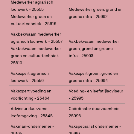
Medewerker agrarisch
loonwerk - 25555
Medewerker groen, grond en
Medewerker groen en
groene infra - 25992
cultuurtechniek - 25616
Vakbekwaam medewerker
agrarisch loonwerk - 25557
Vakbekwaam medewerker
Vakbekwaam medewerker
groen, grond en groene
groen en cultuurtechniek -
infra - 25993
25619
Vakexpert agrarisch
Vakexpert groen, grond en
loonwerk - 25556
groene infra - 25994
Vakexpert voeding en
Voeding- en leefstijladviseur
voorlichting - 25464
- 25995
Adviseur duurzame
Coördinator duurzaamheid -
leefomgeving - 25845
25996
Vakman-ondernemer -
Vakspecialist ondernemer -
25165
25997