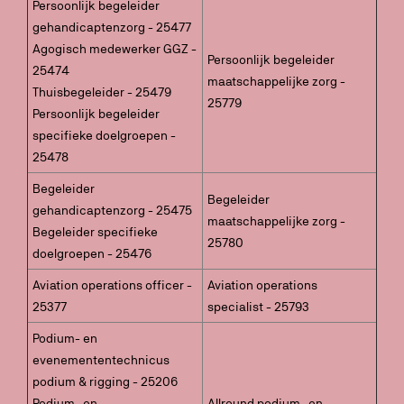
Persoonlijk begeleider
gehandicaptenzorg - 25477
Agogisch medewerker GGZ -
Persoonlijk begeleider
25474
maatschappelijke zorg -
Thuisbegeleider - 25479
25779
Persoonlijk begeleider
specifieke doelgroepen -
25478
Begeleider
Begeleider
gehandicaptenzorg - 25475
maatschappelijke zorg -
Begeleider specifieke
25780
doelgroepen - 25476
Aviation operations officer -
Aviation operations
25377
specialist - 25793
Podium- en
evenemententechnicus
podium & rigging - 25206
Podium- en
Allround podium- en