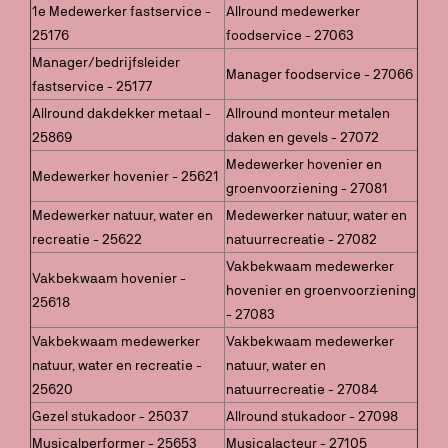
1e Medewerker fastservice -
Allround medewerker
25176
foodservice - 27063
Manager/bedrijfsleider
Manager foodservice - 27066
fastservice - 25177
Allround dakdekker metaal -
Allround monteur metalen
25869
daken en gevels - 27072
Medewerker hovenier en
Medewerker hovenier - 25621
groenvoorziening - 27081
Medewerker natuur, water en
Medewerker natuur, water en
recreatie - 25622
natuurrecreatie - 27082
Vakbekwaam medewerker
Vakbekwaam hovenier -
hovenier en groenvoorziening
25618
- 27083
Vakbekwaam medewerker
Vakbekwaam medewerker
natuur, water en recreatie -
natuur, water en
25620
natuurrecreatie - 27084
Gezel stukadoor - 25037
Allround stukadoor - 27098
Musicalperformer - 25653
Musicalacteur - 27105