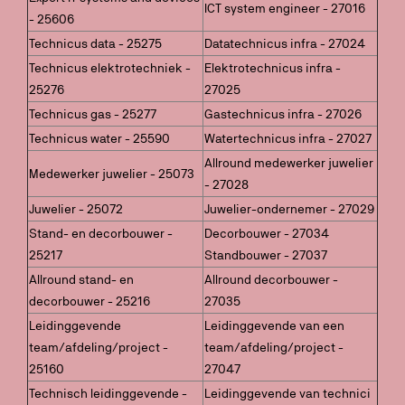
ICT system engineer - 27016
- 25606
Technicus data - 25275
Datatechnicus infra - 27024
Technicus elektrotechniek -
Elektrotechnicus infra -
25276
27025
Technicus gas - 25277
Gastechnicus infra - 27026
Technicus water - 25590
Watertechnicus infra - 27027
Allround medewerker juwelier
Medewerker juwelier - 25073
- 27028
Juwelier - 25072
Juwelier-ondernemer - 27029
Stand- en decorbouwer -
Decorbouwer - 27034
25217
Standbouwer - 27037
Allround stand- en
Allround decorbouwer -
decorbouwer - 25216
27035
Leidinggevende
Leidinggevende van een
team/afdeling/project -
team/afdeling/project -
25160
27047
Technisch leidinggevende -
Leidinggevende van technici